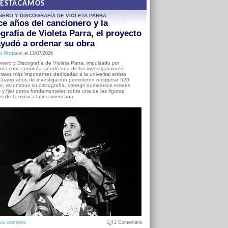
DESTACAMOS
NERO Y DISCOGRAFÍA DE VIOLETA PARRA
e años del cancionero y la
grafía de Violeta Parra, el proyecto
yudó a ordenar su obra
r Pintanel
el 13/07/2026
nero y Discografía de Violeta Parra, impulsado por
ros.com, continúa siendo una de las investigaciones
ales más importantes dedicadas a la universal artista
Cuatro años de investigación permitieron recuperar 520
, reconstruir su discografía, corregir numerosos errores
s y fijar datos fundamentales sobre una de las figuras
es de la música latinoamericana.
ulo completo
1 Comentario