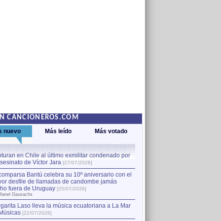
EN CANCIONEROS.COM
s nuevo
Más leído
Más votado
turan en Chile al último exmilitar condenado por
La comparsa Bantú celebra s
asesinato de Víctor Jara
mayor desfile de llamadas
1
[27/07/2026]
hecho fuera de Uruguay
[25
comparsa Bantú celebra su 10º aniversario con el
por Manel Gausachs
or desfile de llamadas de candombe jamás
Capturan en Chile al último
2
ho fuera de Uruguay
[25/07/2026]
el asesinato de Víctor Jara
[
Manel Gausachs
garita Laso lleva la música ecuatoriana a La Mar
Músicas
[22/07/2026]