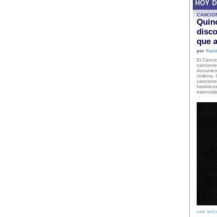
HOY 
CANCIO
Quinc
disco
que a
por
Xavie
El Cancio
cancione
document
chilena. 
canciones
histórico
esencial
Leer artíc