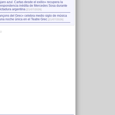
jaro azul. Cartas desde el exilio» recupera la
respondencia inédita de Mercedes Sosa durante
dictadura argentina
[21/07/2026]
nçons del Grec» celebra medio siglo de música
una noche única en el Teatre Grec
[21/07/2026]
AD