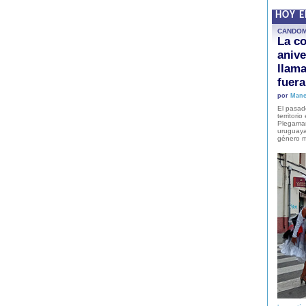
HOY 
CANDO
La co
anive
llam
fuer
por
Mane
El pasad
territori
Plegaman
uruguaya
género m