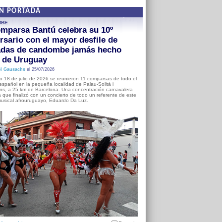
EN PORTADA
MBE
mparsa Bantú celebra su 10º
rsario con el mayor desfile de
adas de candombe jamás hecho
a de Uruguay
l Gausachs
el 25/07/2026
o 18 de julio de 2026 se reunieron 11 comparsas de todo el
o español en la pequeña localidad de Palau-Solità i
s, a 25 km de Barcelona. Una concentración carnavalera
 que finalizó con un concierto de todo un referente de este
usical afrouruguayo, Eduardo Da Luz.