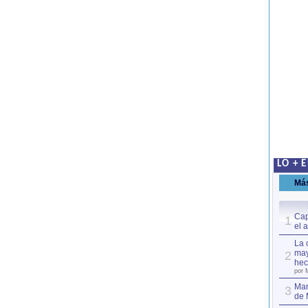
LO + 
Má
Cap
1
el 
La 
may
2
hec
por 
Mar
3
de 