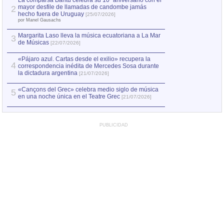
La comparsa Bantú celebra su 10º aniversario con el
mayor desfile de llamadas de candombe jamás
2
hecho fuera de Uruguay
[25/07/2026]
por Manel Gausachs
Margarita Laso lleva la música ecuatoriana a La Mar
3
de Músicas
[22/07/2026]
«Pájaro azul. Cartas desde el exilio» recupera la
4
correspondencia inédita de Mercedes Sosa durante
la dictadura argentina
[21/07/2026]
«Cançons del Grec» celebra medio siglo de música
5
en una noche única en el Teatre Grec
[21/07/2026]
PUBLICIDAD