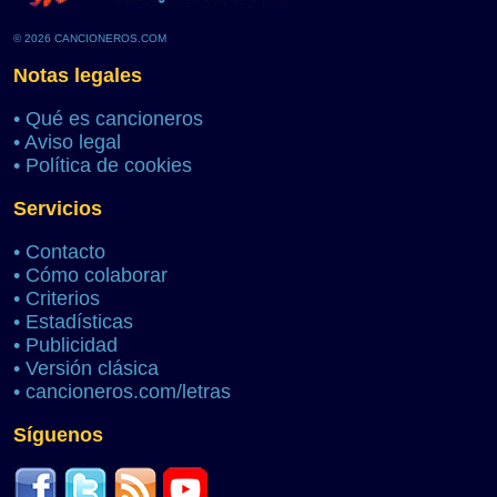
© 2026 CANCIONEROS.COM
Notas legales
•
Qué es cancioneros
•
Aviso legal
•
Política de cookies
Servicios
•
Contacto
•
Cómo colaborar
•
Criterios
•
Estadísticas
•
Publicidad
•
Versión clásica
•
cancioneros.com/letras
Síguenos