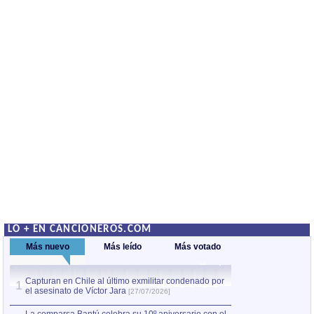
LO + EN CANCIONEROS.COM
Más nuevo
Más leído
Más votado
Capturan en Chile al último exmilitar condenado por
Capturan en Chile
1
1
el asesinato de Víctor Jara
el asesinato de Ví
[27/07/2026]