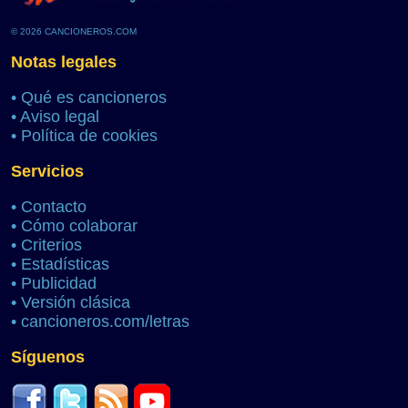
© 2026 CANCIONEROS.COM
Notas legales
•
Qué es cancioneros
•
Aviso legal
•
Política de cookies
Servicios
•
Contacto
•
Cómo colaborar
•
Criterios
•
Estadísticas
•
Publicidad
•
Versión clásica
•
cancioneros.com/letras
Síguenos