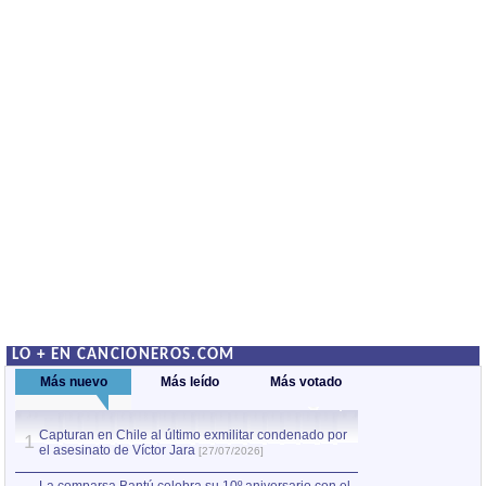
LO + EN CANCIONEROS.COM
Más nuevo
Más leído
Más votado
Capturan en Chile al último exmilitar condenado por
La comparsa Bantú
1
el asesinato de Víctor Jara
mayor desfile de
1
[27/07/2026]
hecho fuera de U
por Manel Gausachs