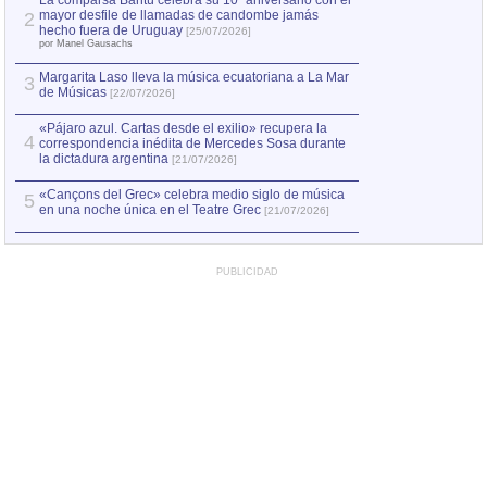
La comparsa Bantú celebra su 10º aniversario con el
mayor desfile de llamadas de candombe jamás
2
Capturan en Chile
2
hecho fuera de Uruguay
[25/07/2026]
el asesinato de Ví
por Manel Gausachs
Margarita Laso lleva la música ecuatoriana a La Mar
3
de Músicas
[22/07/2026]
«Pájaro azul. Cartas desde el exilio» recupera la
4
correspondencia inédita de Mercedes Sosa durante
la dictadura argentina
[21/07/2026]
«Cançons del Grec» celebra medio siglo de música
5
en una noche única en el Teatre Grec
[21/07/2026]
PUBLICIDAD