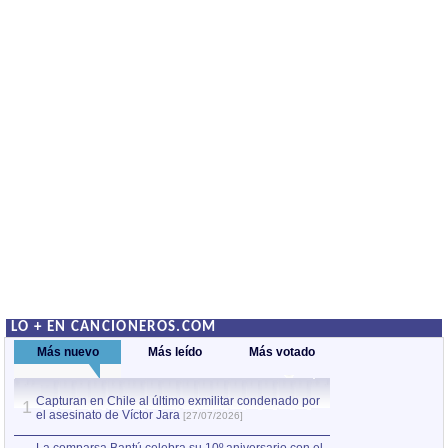
LO + EN CANCIONEROS.COM
Más nuevo
Más leído
Más votado
Capturan en Chile al último exmilitar condenado por
La comparsa Bantú
1
el asesinato de Víctor Jara
mayor desfile de
1
[27/07/2026]
hecho fuera de U
por Manel Gausachs