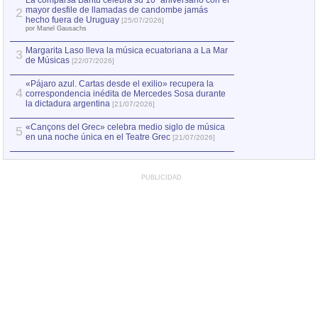
La comparsa Bantú celebra su 10º aniversario con el
mayor desfile de llamadas de candombe jamás
2
Capturan en Chile
2
hecho fuera de Uruguay
[25/07/2026]
el asesinato de Ví
por Manel Gausachs
Margarita Laso lleva la música ecuatoriana a La Mar
3
de Músicas
[22/07/2026]
«Pájaro azul. Cartas desde el exilio» recupera la
4
correspondencia inédita de Mercedes Sosa durante
la dictadura argentina
[21/07/2026]
«Cançons del Grec» celebra medio siglo de música
5
en una noche única en el Teatre Grec
[21/07/2026]
PUBLICIDAD