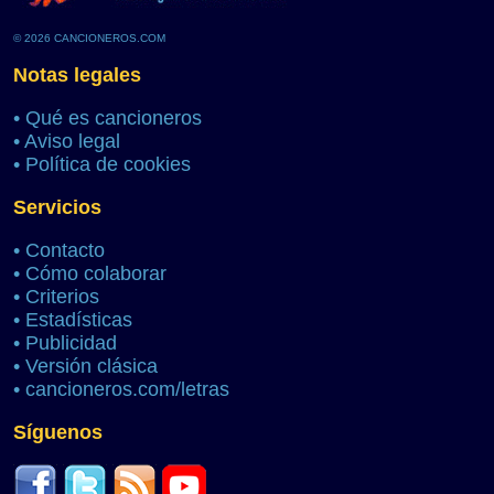
© 2026 CANCIONEROS.COM
Notas legales
•
Qué es cancioneros
•
Aviso legal
•
Política de cookies
Servicios
•
Contacto
•
Cómo colaborar
•
Criterios
•
Estadísticas
•
Publicidad
•
Versión clásica
•
cancioneros.com/letras
Síguenos