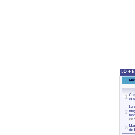
LO + 
Má
Cap
1
el 
La 
may
2
hec
por 
Mar
3
de 