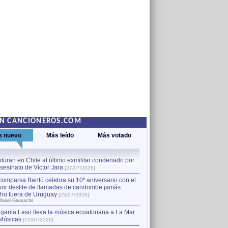
EN CANCIONEROS.COM
s nuevo
Más leído
Más votado
turan en Chile al último exmilitar condenado por
La comparsa Bantú celebra s
asesinato de Víctor Jara
mayor desfile de llamadas
1
[27/07/2026]
hecho fuera de Uruguay
[25
comparsa Bantú celebra su 10º aniversario con el
por Manel Gausachs
or desfile de llamadas de candombe jamás
Capturan en Chile al último
2
ho fuera de Uruguay
[25/07/2026]
el asesinato de Víctor Jara
[
Manel Gausachs
garita Laso lleva la música ecuatoriana a La Mar
Músicas
[22/07/2026]