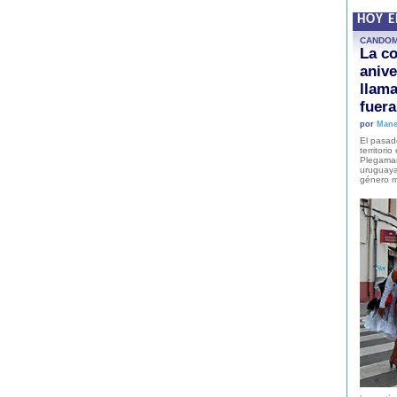
HOY 
CANDO
La co
anive
llam
fuer
por
Mane
El pasad
territori
Plegaman
uruguaya
género m