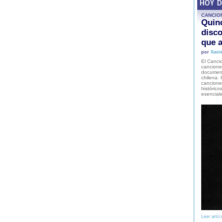
HOY 
CANCIO
Quinc
disco
que a
por
Xavie
El Cancio
cancione
document
chilena. 
canciones
histórico
esencial
Leer artíc