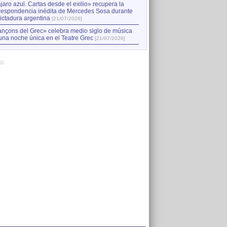
jaro azul. Cartas desde el exilio» recupera la
respondencia inédita de Mercedes Sosa durante
dictadura argentina
[21/07/2026]
nçons del Grec» celebra medio siglo de música
una noche única en el Teatre Grec
[21/07/2026]
AD