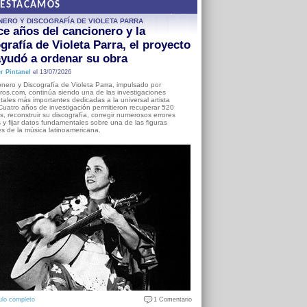
DESTACAMOS
NERO Y DISCOGRAFÍA DE VIOLETA PARRA
e años del cancionero y la
grafía de Violeta Parra, el proyecto
yudó a ordenar su obra
r Pintanel
el 13/07/2026
nero y Discografía de Violeta Parra, impulsado por
ros.com, continúa siendo una de las investigaciones
ales más importantes dedicadas a la universal artista
Cuatro años de investigación permitieron recuperar 520
, reconstruir su discografía, corregir numerosos errores
s y fijar datos fundamentales sobre una de las figuras
es de la música latinoamericana.
ulo completo
1 Comentario