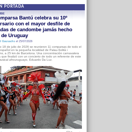
EN PORTADA
MBE
mparsa Bantú celebra su 10º
rsario con el mayor desfile de
adas de candombe jamás hecho
a de Uruguay
l Gausachs
el 25/07/2026
o 18 de julio de 2026 se reunieron 11 comparsas de todo el
o español en la pequeña localidad de Palau-Solità i
s, a 25 km de Barcelona. Una concentración carnavalera
 que finalizó con un concierto de todo un referente de este
usical afrouruguayo, Eduardo Da Luz.