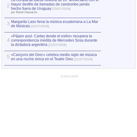
La comparsa Bantú celebra su 10º aniversario con el
mayor desfile de llamadas de candombe jamás
2
Capturan en Chile
2
hecho fuera de Uruguay
[25/07/2026]
el asesinato de Ví
por Manel Gausachs
Margarita Laso lleva la música ecuatoriana a La Mar
Margarita Laso ll
3
3
de Músicas
de Músicas
[22/07/2026]
[22/07
«Pájaro azul. Cartas desde el exilio» recupera la
4
correspondencia inédita de Mercedes Sosa durante
la dictadura argentina
[21/07/2026]
«Cançons del Grec» celebra medio siglo de música
5
en una noche única en el Teatre Grec
[21/07/2026]
PUBLICIDAD