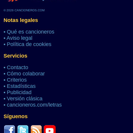
© 2026 CANCIONEROS.COM
Notas legales
•
Qué es cancioneros
•
Aviso legal
•
Política de cookies
Servicios
•
Contacto
•
Cómo colaborar
•
Criterios
•
Estadísticas
•
Publicidad
•
Versión clásica
•
cancioneros.com/letras
Síguenos