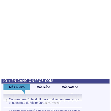
LO + EN CANCIONEROS.COM
Más nuevo
Más leído
Más votado
Capturan en Chile al último exmilitar condenado por
La comparsa Bantú
1
el asesinato de Víctor Jara
mayor desfile de
1
[27/07/2026]
hecho fuera de U
por Manel Gausachs