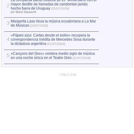
La comparsa Bantú celebra su 10º aniversario con el
mayor desfile de llamadas de candombe jamás
2
Capturan en Chile
2
hecho fuera de Uruguay
[25/07/2026]
el asesinato de Ví
por Manel Gausachs
Margarita Laso lleva la música ecuatoriana a La Mar
Margarita Laso ll
3
3
de Músicas
de Músicas
[22/07/2026]
[22/07
«Pájaro azul. Cartas desde el exilio» recupera la
4
correspondencia inédita de Mercedes Sosa durante
la dictadura argentina
[21/07/2026]
«Cançons del Grec» celebra medio siglo de música
5
en una noche única en el Teatre Grec
[21/07/2026]
PUBLICIDAD