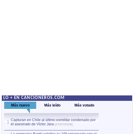
LO + EN CANCIONEROS.COM
Más nuevo
Más leído
Más votado
Capturan en Chile al último exmilitar condenado por
La comparsa Bantú
1
el asesinato de Víctor Jara
mayor desfile de
1
[27/07/2026]
hecho fuera de U
por Manel Gausachs