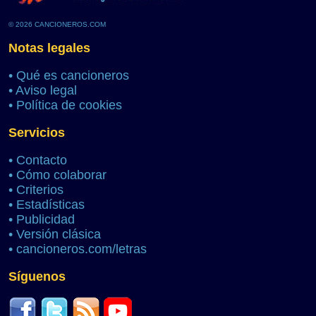
© 2026 CANCIONEROS.COM
Notas legales
•
Qué es cancioneros
•
Aviso legal
•
Política de cookies
Servicios
•
Contacto
•
Cómo colaborar
•
Criterios
•
Estadísticas
•
Publicidad
•
Versión clásica
•
cancioneros.com/letras
Síguenos