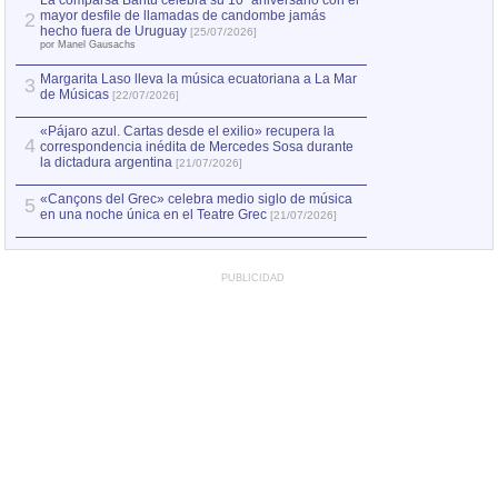
La comparsa Bantú celebra su 10º aniversario con el
mayor desfile de llamadas de candombe jamás
2
Capturan en Chile
2
hecho fuera de Uruguay
[25/07/2026]
el asesinato de Ví
por Manel Gausachs
Margarita Laso lleva la música ecuatoriana a La Mar
3
de Músicas
[22/07/2026]
«Pájaro azul. Cartas desde el exilio» recupera la
4
correspondencia inédita de Mercedes Sosa durante
la dictadura argentina
[21/07/2026]
«Cançons del Grec» celebra medio siglo de música
5
en una noche única en el Teatre Grec
[21/07/2026]
PUBLICIDAD