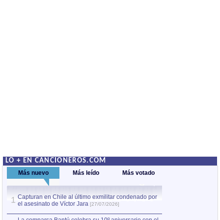
LO + EN CANCIONEROS.COM
Más nuevo
Más leído
Más votado
Capturan en Chile al último exmilitar condenado por
La comparsa Bantú
1
el asesinato de Víctor Jara
mayor desfile de
1
[27/07/2026]
hecho fuera de U
por Manel Gausachs