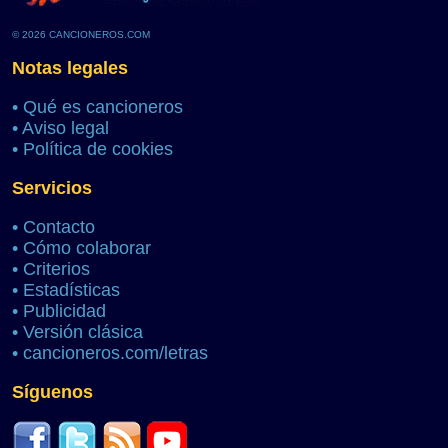
© 2026 CANCIONEROS.COM
Notas legales
•
Qué es cancioneros
•
Aviso legal
•
Política de cookies
Servicios
•
Contacto
•
Cómo colaborar
•
Criterios
•
Estadísticas
•
Publicidad
•
Versión clásica
•
cancioneros.com/letras
Síguenos