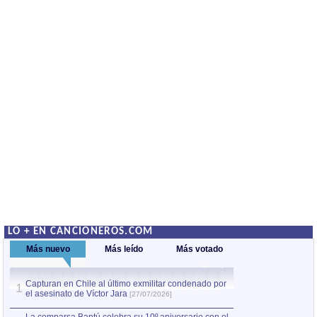
LO + EN CANCIONEROS.COM
Más nuevo
Más leído
Más votado
Capturan en Chile al último exmilitar condenado por
La comparsa Bantú
1
el asesinato de Víctor Jara
mayor desfile de
1
[27/07/2026]
hecho fuera de U
por Manel Gausachs