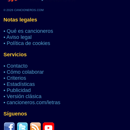
© 2026 CANCIONEROS.COM
Notas legales
•
Qué es cancioneros
•
Aviso legal
•
Política de cookies
Servicios
•
Contacto
•
Cómo colaborar
•
Criterios
•
Estadísticas
•
Publicidad
•
Versión clásica
•
cancioneros.com/letras
Síguenos