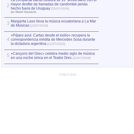
La comparsa Bantú celebra su 10º aniversario con el
mayor desfile de llamadas de candombe jamás
2
Capturan en Chile
2
hecho fuera de Uruguay
[25/07/2026]
el asesinato de Ví
por Manel Gausachs
Margarita Laso lleva la música ecuatoriana a La Mar
3
de Músicas
[22/07/2026]
«Pájaro azul. Cartas desde el exilio» recupera la
4
correspondencia inédita de Mercedes Sosa durante
la dictadura argentina
[21/07/2026]
«Cançons del Grec» celebra medio siglo de música
5
en una noche única en el Teatre Grec
[21/07/2026]
PUBLICIDAD