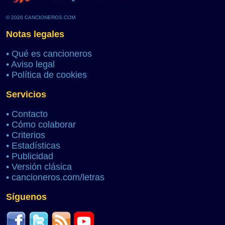
© 2026 CANCIONEROS.COM
Notas legales
•
Qué es cancioneros
•
Aviso legal
•
Política de cookies
Servicios
•
Contacto
•
Cómo colaborar
•
Criterios
•
Estadísticas
•
Publicidad
•
Versión clásica
•
cancioneros.com/letras
Síguenos