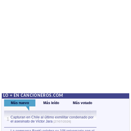
LO + EN CANCIONEROS.COM
Más nuevo
Más leído
Más votado
Capturan en Chile al último exmilitar condenado por
La comparsa Bantú
1
el asesinato de Víctor Jara
mayor desfile de
1
[27/07/2026]
hecho fuera de U
por Manel Gausachs