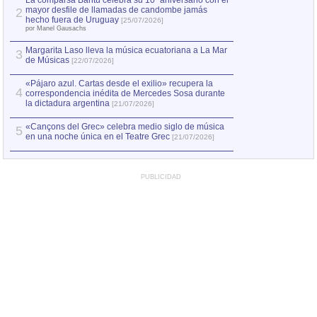
La comparsa Bantú celebra su 10º aniversario con el
mayor desfile de llamadas de candombe jamás
2
Capturan en Chile
2
hecho fuera de Uruguay
[25/07/2026]
el asesinato de Ví
por Manel Gausachs
Margarita Laso lleva la música ecuatoriana a La Mar
3
de Músicas
[22/07/2026]
«Pájaro azul. Cartas desde el exilio» recupera la
4
correspondencia inédita de Mercedes Sosa durante
la dictadura argentina
[21/07/2026]
«Cançons del Grec» celebra medio siglo de música
5
en una noche única en el Teatre Grec
[21/07/2026]
PUBLICIDAD