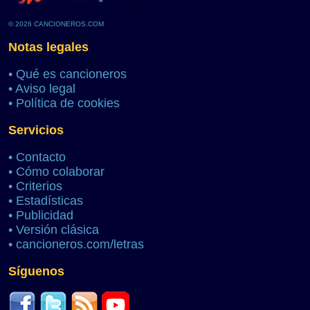
© 2026 CANCIONEROS.COM
Notas legales
•
Qué es cancioneros
•
Aviso legal
•
Política de cookies
Servicios
•
Contacto
•
Cómo colaborar
•
Criterios
•
Estadísticas
•
Publicidad
•
Versión clásica
•
cancioneros.com/letras
Síguenos