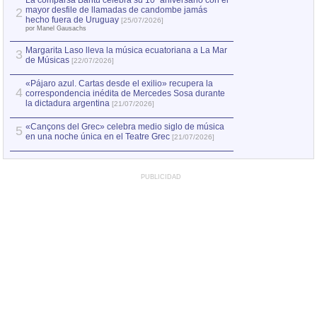
La comparsa Bantú celebra su 10º aniversario con el
mayor desfile de llamadas de candombe jamás
2
hecho fuera de Uruguay
[25/07/2026]
por Manel Gausachs
Margarita Laso lleva la música ecuatoriana a La Mar
3
de Músicas
[22/07/2026]
«Pájaro azul. Cartas desde el exilio» recupera la
4
correspondencia inédita de Mercedes Sosa durante
la dictadura argentina
[21/07/2026]
«Cançons del Grec» celebra medio siglo de música
5
en una noche única en el Teatre Grec
[21/07/2026]
PUBLICIDAD