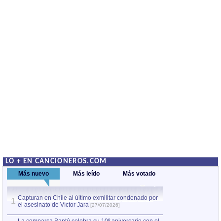
LO + EN CANCIONEROS.COM
Más nuevo
Más leído
Más votado
Capturan en Chile al último exmilitar condenado por
Capturan en Chile
1
1
el asesinato de Víctor Jara
el asesinato de Ví
[27/07/2026]