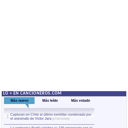
LO + EN CANCIONEROS.COM
Más nuevo
Más leído
Más votado
Capturan en Chile al último exmilitar condenado por
La comparsa Bantú
1
el asesinato de Víctor Jara
mayor desfile de
1
[27/07/2026]
hecho fuera de U
por Manel Gausachs