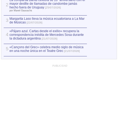
La comparsa Bantú celebra su 10º aniversario con el
mayor desfile de llamadas de candombe jamás
2
Capturan en Chile
2
hecho fuera de Uruguay
[25/07/2026]
el asesinato de Ví
por Manel Gausachs
Margarita Laso lleva la música ecuatoriana a La Mar
3
de Músicas
[22/07/2026]
«Pájaro azul. Cartas desde el exilio» recupera la
4
correspondencia inédita de Mercedes Sosa durante
la dictadura argentina
[21/07/2026]
«Cançons del Grec» celebra medio siglo de música
5
en una noche única en el Teatre Grec
[21/07/2026]
PUBLICIDAD