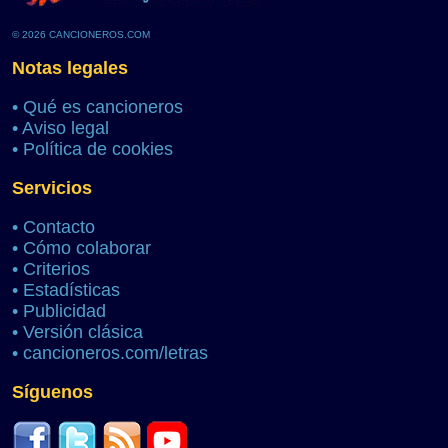
© 2026 CANCIONEROS.COM
Notas legales
•
Qué es cancioneros
•
Aviso legal
•
Política de cookies
Servicios
•
Contacto
•
Cómo colaborar
•
Criterios
•
Estadísticas
•
Publicidad
•
Versión clásica
•
cancioneros.com/letras
Síguenos