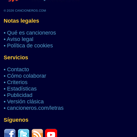
© 2026 CANCIONEROS.COM
Notas legales
•
Qué es cancioneros
•
Aviso legal
•
Política de cookies
Servicios
•
Contacto
•
Cómo colaborar
•
Criterios
•
Estadísticas
•
Publicidad
•
Versión clásica
•
cancioneros.com/letras
Síguenos