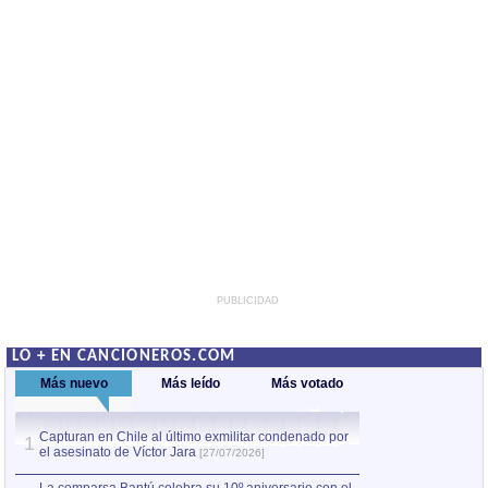
PUBLICIDAD
LO + EN CANCIONEROS.COM
Más nuevo
Más leído
Más votado
Capturan en Chile al último exmilitar condenado por
La comparsa Bantú
1
el asesinato de Víctor Jara
mayor desfile de
1
[27/07/2026]
hecho fuera de U
por Manel Gausachs