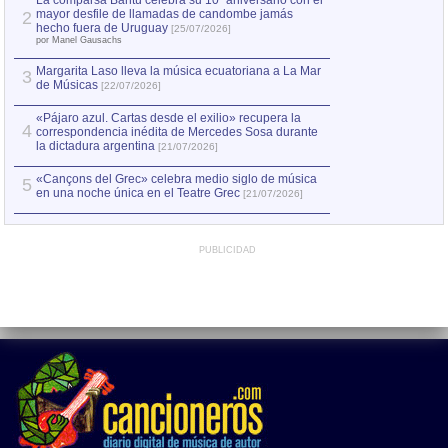
La comparsa Bantú celebra su 10º aniversario con el
mayor desfile de llamadas de candombe jamás
2
Capturan en Chile
2
hecho fuera de Uruguay
[25/07/2026]
el asesinato de Ví
por Manel Gausachs
Margarita Laso lleva la música ecuatoriana a La Mar
3
de Músicas
[22/07/2026]
«Pájaro azul. Cartas desde el exilio» recupera la
4
correspondencia inédita de Mercedes Sosa durante
la dictadura argentina
[21/07/2026]
«Cançons del Grec» celebra medio siglo de música
5
en una noche única en el Teatre Grec
[21/07/2026]
PUBLICIDAD