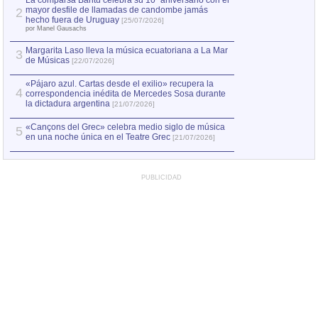
La comparsa Bantú celebra su 10º aniversario con el
mayor desfile de llamadas de candombe jamás
2
Capturan en Chile
2
hecho fuera de Uruguay
[25/07/2026]
el asesinato de Ví
por Manel Gausachs
Margarita Laso lleva la música ecuatoriana a La Mar
3
de Músicas
[22/07/2026]
«Pájaro azul. Cartas desde el exilio» recupera la
4
correspondencia inédita de Mercedes Sosa durante
la dictadura argentina
[21/07/2026]
«Cançons del Grec» celebra medio siglo de música
5
en una noche única en el Teatre Grec
[21/07/2026]
PUBLICIDAD