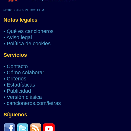
© 2026 CANCIONEROS.COM
Notas legales
•
Qué es cancioneros
•
Aviso legal
•
Política de cookies
Servicios
•
Contacto
•
Cómo colaborar
•
Criterios
•
Estadísticas
•
Publicidad
•
Versión clásica
•
cancioneros.com/letras
Síguenos