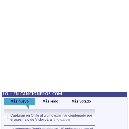
LO + EN CANCIONEROS.COM
Más nuevo
Más leído
Más votado
Capturan en Chile al último exmilitar condenado por
La comparsa Bantú
1
el asesinato de Víctor Jara
mayor desfile de
1
[27/07/2026]
hecho fuera de U
por Manel Gausachs