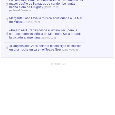
La comparsa Bantú celebra su 10º aniversario con el
mayor desfile de llamadas de candombe jamás
2
Capturan en Chile
2
hecho fuera de Uruguay
[25/07/2026]
el asesinato de Ví
por Manel Gausachs
Margarita Laso lleva la música ecuatoriana a La Mar
3
de Músicas
[22/07/2026]
«Pájaro azul. Cartas desde el exilio» recupera la
4
correspondencia inédita de Mercedes Sosa durante
la dictadura argentina
[21/07/2026]
«Cançons del Grec» celebra medio siglo de música
5
en una noche única en el Teatre Grec
[21/07/2026]
PUBLICIDAD