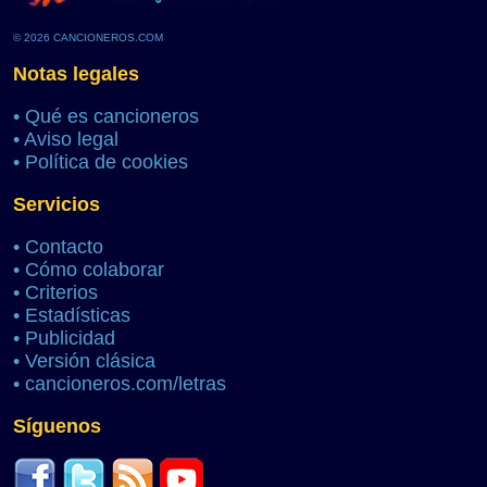
© 2026 CANCIONEROS.COM
Notas legales
•
Qué es cancioneros
•
Aviso legal
•
Política de cookies
Servicios
•
Contacto
•
Cómo colaborar
•
Criterios
•
Estadísticas
•
Publicidad
•
Versión clásica
•
cancioneros.com/letras
Síguenos