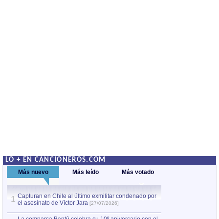
LO + EN CANCIONEROS.COM
Más nuevo
Más leído
Más votado
Capturan en Chile al último exmilitar condenado por
La comparsa Bantú
1
el asesinato de Víctor Jara
mayor desfile de
1
[27/07/2026]
hecho fuera de U
por Manel Gausachs