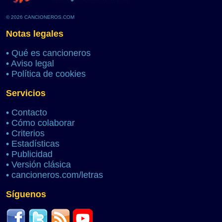
© 2026 CANCIONEROS.COM
Notas legales
•
Qué es cancioneros
•
Aviso legal
•
Política de cookies
Servicios
•
Contacto
•
Cómo colaborar
•
Criterios
•
Estadísticas
•
Publicidad
•
Versión clásica
•
cancioneros.com/letras
Síguenos