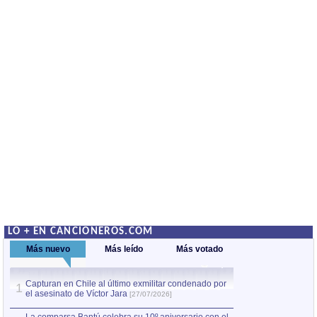
LO + EN CANCIONEROS.COM
Más nuevo
Más leído
Más votado
Capturan en Chile al último exmilitar condenado por
La comparsa Bantú
1
el asesinato de Víctor Jara
mayor desfile de
1
[27/07/2026]
hecho fuera de U
por Manel Gausachs