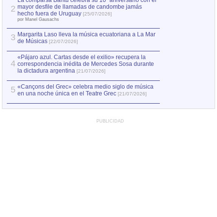
La comparsa Bantú celebra su 10º aniversario con el
mayor desfile de llamadas de candombe jamás
2
Capturan en Chile
2
hecho fuera de Uruguay
[25/07/2026]
el asesinato de Ví
por Manel Gausachs
Margarita Laso lleva la música ecuatoriana a La Mar
3
de Músicas
[22/07/2026]
«Pájaro azul. Cartas desde el exilio» recupera la
4
correspondencia inédita de Mercedes Sosa durante
la dictadura argentina
[21/07/2026]
«Cançons del Grec» celebra medio siglo de música
5
en una noche única en el Teatre Grec
[21/07/2026]
PUBLICIDAD