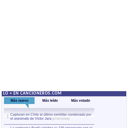
LO + EN CANCIONEROS.COM
Más nuevo
Más leído
Más votado
Capturan en Chile al último exmilitar condenado por
La comparsa Bantú
1
el asesinato de Víctor Jara
mayor desfile de
1
[27/07/2026]
hecho fuera de U
por Manel Gausachs