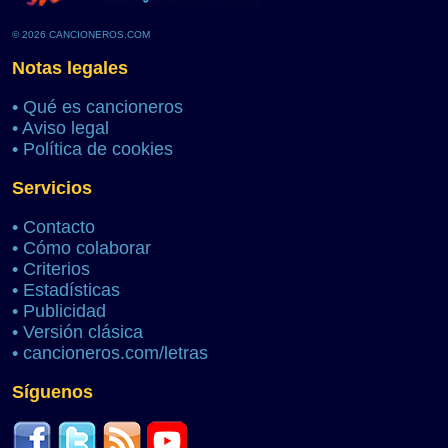
© 2026 CANCIONEROS.COM
Notas legales
•
Qué es cancioneros
•
Aviso legal
•
Política de cookies
Servicios
•
Contacto
•
Cómo colaborar
•
Criterios
•
Estadísticas
•
Publicidad
•
Versión clásica
•
cancioneros.com/letras
Síguenos