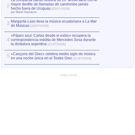
La comparsa Bantú celebra su 10º aniversario con el
mayor desfile de llamadas de candombe jamás
2
Capturan en Chile
2
hecho fuera de Uruguay
[25/07/2026]
el asesinato de Ví
por Manel Gausachs
Margarita Laso lleva la música ecuatoriana a La Mar
3
de Músicas
[22/07/2026]
«Pájaro azul. Cartas desde el exilio» recupera la
4
correspondencia inédita de Mercedes Sosa durante
la dictadura argentina
[21/07/2026]
«Cançons del Grec» celebra medio siglo de música
5
en una noche única en el Teatre Grec
[21/07/2026]
PUBLICIDAD