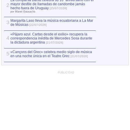
La comparsa Bantú celebra su 10º aniversario con el
mayor desfile de llamadas de candombe jamás
2
hecho fuera de Uruguay
[25/07/2026]
por Manel Gausachs
Margarita Laso lleva la música ecuatoriana a La Mar
3
de Músicas
[22/07/2026]
«Pájaro azul. Cartas desde el exilio» recupera la
4
correspondencia inédita de Mercedes Sosa durante
la dictadura argentina
[21/07/2026]
«Cançons del Grec» celebra medio siglo de música
5
en una noche única en el Teatre Grec
[21/07/2026]
PUBLICIDAD