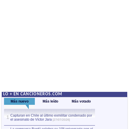
LO + EN CANCIONEROS.COM
Más nuevo
Más leído
Más votado
Capturan en Chile al último exmilitar condenado por
Capturan en Chile
1
1
el asesinato de Víctor Jara
el asesinato de Ví
[27/07/2026]