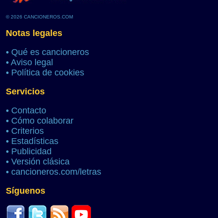
© 2026 CANCIONEROS.COM
Notas legales
•
Qué es cancioneros
•
Aviso legal
•
Política de cookies
Servicios
•
Contacto
•
Cómo colaborar
•
Criterios
•
Estadísticas
•
Publicidad
•
Versión clásica
•
cancioneros.com/letras
Síguenos