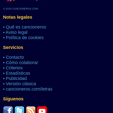
© 2026 CANCIONEROS.COM
Notas legales
•
Qué es cancioneros
•
Aviso legal
•
Política de cookies
Servicios
•
Contacto
•
Cómo colaborar
•
Criterios
•
Estadísticas
•
Publicidad
•
Versión clásica
•
cancioneros.com/letras
Síguenos