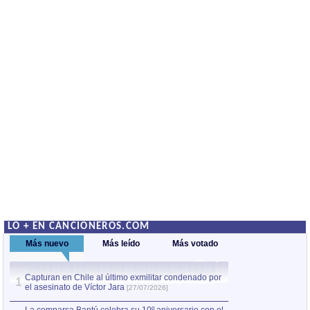
LO + EN CANCIONEROS.COM
Más nuevo
Más leído
Más votado
Capturan en Chile al último exmilitar condenado por
La comparsa Bantú
1
el asesinato de Víctor Jara
mayor desfile de
1
[27/07/2026]
hecho fuera de U
por Manel Gausachs