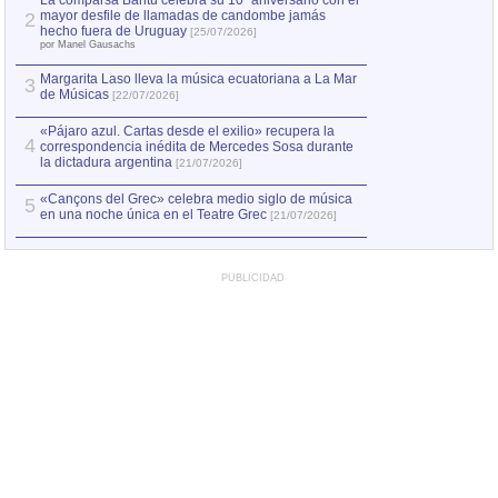
La comparsa Bantú celebra su 10º aniversario con el
mayor desfile de llamadas de candombe jamás
2
Capturan en Chile
2
hecho fuera de Uruguay
[25/07/2026]
el asesinato de Ví
por Manel Gausachs
Margarita Laso lleva la música ecuatoriana a La Mar
Margarita Laso ll
3
3
de Músicas
de Músicas
[22/07/2026]
[22/07
«Pájaro azul. Cartas desde el exilio» recupera la
4
correspondencia inédita de Mercedes Sosa durante
la dictadura argentina
[21/07/2026]
«Cançons del Grec» celebra medio siglo de música
5
en una noche única en el Teatre Grec
[21/07/2026]
PUBLICIDAD