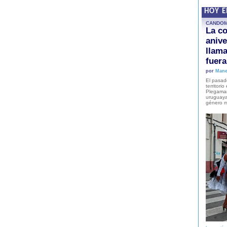
HOY 
CANDO
La co
anive
llam
fuer
por
Mane
El pasad
territori
Plegaman
uruguaya
género m