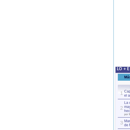
LO + 
Má
Cap
1
el 
La 
may
2
hec
por 
Mar
3
de 