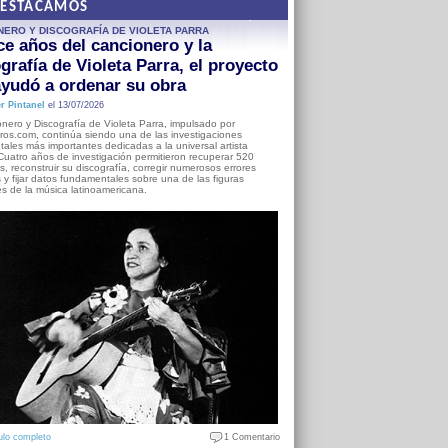
DESTACAMOS
NERO Y DISCOGRAFÍA DE VIOLETA PARRA
e años del cancionero y la
grafía de Violeta Parra, el proyecto
yudó a ordenar su obra
r Pintanel
el 13/07/2026
nero y Discografía de Violeta Parra, impulsado por
ros.com, continúa siendo una de las investigaciones
ales más importantes dedicadas a la universal artista
Cuatro años de investigación permitieron recuperar 520
, reconstruir su discografía, corregir numerosos errores
s y fijar datos fundamentales sobre una de las figuras
es de la música latinoamericana.
ulo completo
1 Comentario