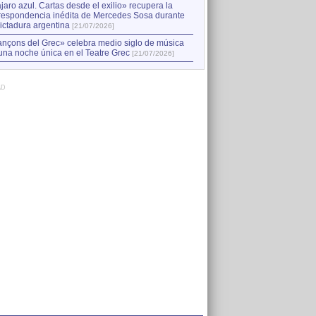
jaro azul. Cartas desde el exilio» recupera la
respondencia inédita de Mercedes Sosa durante
dictadura argentina
[21/07/2026]
nçons del Grec» celebra medio siglo de música
una noche única en el Teatre Grec
[21/07/2026]
AD