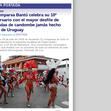
EN PORTADA
MBE
mparsa Bantú celebra su 10º
rsario con el mayor desfile de
adas de candombe jamás hecho
a de Uruguay
l Gausachs
el 25/07/2026
o 18 de julio de 2026 se reunieron 11 comparsas de todo el
o español en la pequeña localidad de Palau-Solità i
s, a 25 km de Barcelona. Una concentración carnavalera
 que finalizó con un concierto de todo un referente de este
usical afrouruguayo, Eduardo Da Luz.