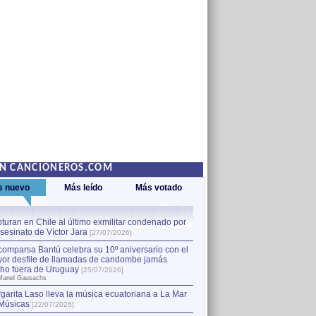
EN CANCIONEROS.COM
s nuevo
Más leído
Más votado
turan en Chile al último exmilitar condenado por
La comparsa Bantú celebra s
asesinato de Víctor Jara
mayor desfile de llamadas
1
[27/07/2026]
hecho fuera de Uruguay
[25
comparsa Bantú celebra su 10º aniversario con el
por Manel Gausachs
or desfile de llamadas de candombe jamás
Capturan en Chile al último
2
ho fuera de Uruguay
[25/07/2026]
el asesinato de Víctor Jara
[
Manel Gausachs
garita Laso lleva la música ecuatoriana a La Mar
Músicas
[22/07/2026]