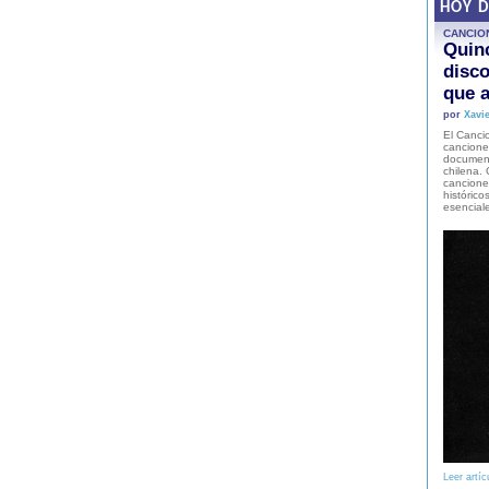
HOY 
CANCIO
Quinc
disco
que a
por
Xavie
El Cancio
cancione
document
chilena. 
canciones
histórico
esencial
Leer artíc