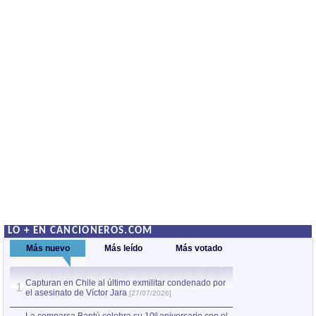
LO + EN CANCIONEROS.COM
Más nuevo
Más leído
Más votado
Capturan en Chile al último exmilitar condenado por
La comparsa Bantú
1
el asesinato de Víctor Jara
mayor desfile de
1
[27/07/2026]
hecho fuera de U
por Manel Gausachs