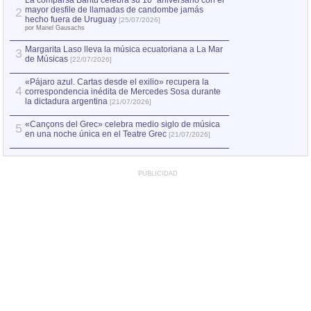
La comparsa Bantú celebra su 10º aniversario con el
mayor desfile de llamadas de candombe jamás
2
Capturan en Chile
2
hecho fuera de Uruguay
[25/07/2026]
el asesinato de Ví
por Manel Gausachs
Margarita Laso lleva la música ecuatoriana a La Mar
3
de Músicas
[22/07/2026]
«Pájaro azul. Cartas desde el exilio» recupera la
4
correspondencia inédita de Mercedes Sosa durante
la dictadura argentina
[21/07/2026]
«Cançons del Grec» celebra medio siglo de música
5
en una noche única en el Teatre Grec
[21/07/2026]
PUBLICIDAD