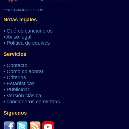
© 2026 CANCIONEROS.COM
Notas legales
•
Qué es cancioneros
•
Aviso legal
•
Política de cookies
Servicios
•
Contacto
•
Cómo colaborar
•
Criterios
•
Estadísticas
•
Publicidad
•
Versión clásica
•
cancioneros.com/letras
Síguenos