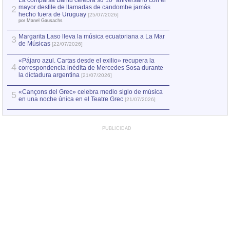
La comparsa Bantú celebra su 10º aniversario con el
mayor desfile de llamadas de candombe jamás
2
Capturan en Chile
2
hecho fuera de Uruguay
[25/07/2026]
el asesinato de Ví
por Manel Gausachs
Margarita Laso lleva la música ecuatoriana a La Mar
Margarita Laso ll
3
3
de Músicas
de Músicas
[22/07/2026]
[22/07
«Pájaro azul. Cartas desde el exilio» recupera la
4
correspondencia inédita de Mercedes Sosa durante
la dictadura argentina
[21/07/2026]
«Cançons del Grec» celebra medio siglo de música
5
en una noche única en el Teatre Grec
[21/07/2026]
PUBLICIDAD