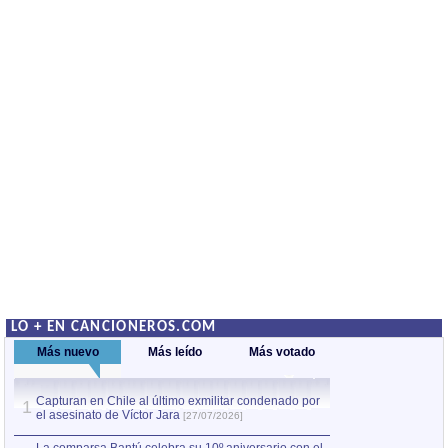
LO + EN CANCIONEROS.COM
Más nuevo
Más leído
Más votado
Capturan en Chile al último exmilitar condenado por
La comparsa Bantú
1
el asesinato de Víctor Jara
mayor desfile de
1
[27/07/2026]
hecho fuera de U
por Manel Gausachs