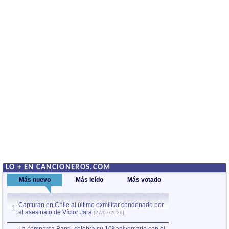
LO + EN CANCIONEROS.COM
Más nuevo
Más leído
Más votado
Capturan en Chile al último exmilitar condenado por
La comparsa Bantú
1
el asesinato de Víctor Jara
mayor desfile de
1
[27/07/2026]
hecho fuera de U
por Manel Gausachs