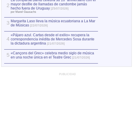
La comparsa Bantú celebra su 10º aniversario con el
mayor desfile de llamadas de candombe jamás
2
Capturan en Chile
2
hecho fuera de Uruguay
[25/07/2026]
el asesinato de Ví
por Manel Gausachs
Margarita Laso lleva la música ecuatoriana a La Mar
Margarita Laso ll
3
3
de Músicas
de Músicas
[22/07/2026]
[22/07
«Pájaro azul. Cartas desde el exilio» recupera la
4
correspondencia inédita de Mercedes Sosa durante
la dictadura argentina
[21/07/2026]
«Cançons del Grec» celebra medio siglo de música
5
en una noche única en el Teatre Grec
[21/07/2026]
PUBLICIDAD