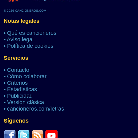
© 2026 CANCIONEROS.COM
Notas legales
•
Qué es cancioneros
•
Aviso legal
•
Política de cookies
Servicios
•
Contacto
•
Cómo colaborar
•
Criterios
•
Estadísticas
•
Publicidad
•
Versión clásica
•
cancioneros.com/letras
Síguenos