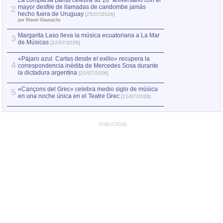
La comparsa Bantú celebra su 10º aniversario con el
mayor desfile de llamadas de candombe jamás
2
Capturan en Chile
2
hecho fuera de Uruguay
[25/07/2026]
el asesinato de Ví
por Manel Gausachs
Margarita Laso lleva la música ecuatoriana a La Mar
Margarita Laso ll
3
3
de Músicas
de Músicas
[22/07/2026]
[22/07
«Pájaro azul. Cartas desde el exilio» recupera la
4
correspondencia inédita de Mercedes Sosa durante
la dictadura argentina
[21/07/2026]
«Cançons del Grec» celebra medio siglo de música
5
en una noche única en el Teatre Grec
[21/07/2026]
PUBLICIDAD