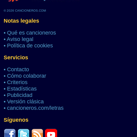
© 2026 CANCIONEROS.COM
Notas legales
•
Qué es cancioneros
•
Aviso legal
•
Política de cookies
Servicios
•
Contacto
•
Cómo colaborar
•
Criterios
•
Estadísticas
•
Publicidad
•
Versión clásica
•
cancioneros.com/letras
Síguenos