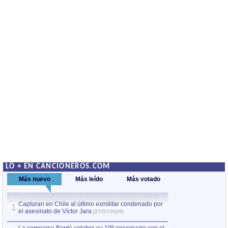
LO + EN CANCIONEROS.COM
Más nuevo
Más leído
Más votado
Capturan en Chile al último exmilitar condenado por
La comparsa Bantú
1
el asesinato de Víctor Jara
mayor desfile de
1
[27/07/2026]
hecho fuera de U
por Manel Gausachs