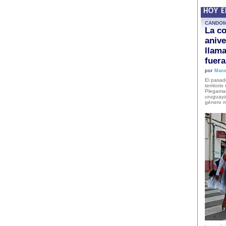
HOY 
CANDO
La co
anive
llam
fuer
por
Mane
El pasad
territori
Plegaman
uruguaya
género m