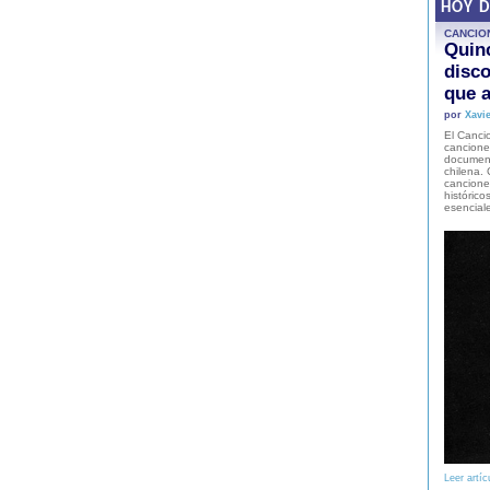
HOY 
CANCIO
Quinc
disco
que a
por
Xavie
El Cancio
cancione
document
chilena. 
canciones
histórico
esencial
Leer artíc