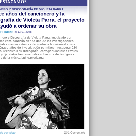
DESTACAMOS
NERO Y DISCOGRAFÍA DE VIOLETA PARRA
e años del cancionero y la
grafía de Violeta Parra, el proyecto
yudó a ordenar su obra
r Pintanel
el 13/07/2026
nero y Discografía de Violeta Parra, impulsado por
ros.com, continúa siendo una de las investigaciones
ales más importantes dedicadas a la universal artista
Cuatro años de investigación permitieron recuperar 520
, reconstruir su discografía, corregir numerosos errores
s y fijar datos fundamentales sobre una de las figuras
es de la música latinoamericana.
ulo completo
1 Comentario