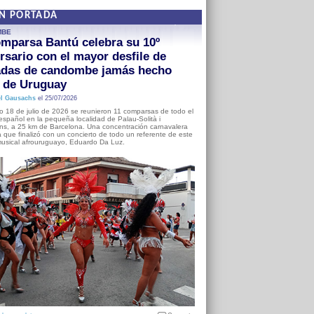
EN PORTADA
MBE
mparsa Bantú celebra su 10º
rsario con el mayor desfile de
adas de candombe jamás hecho
a de Uruguay
l Gausachs
el 25/07/2026
o 18 de julio de 2026 se reunieron 11 comparsas de todo el
o español en la pequeña localidad de Palau-Solità i
s, a 25 km de Barcelona. Una concentración carnavalera
 que finalizó con un concierto de todo un referente de este
usical afrouruguayo, Eduardo Da Luz.