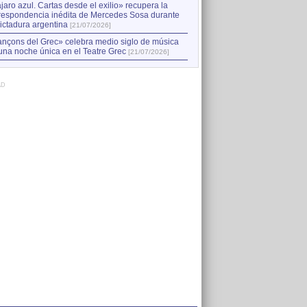
jaro azul. Cartas desde el exilio» recupera la
respondencia inédita de Mercedes Sosa durante
dictadura argentina
[21/07/2026]
nçons del Grec» celebra medio siglo de música
una noche única en el Teatre Grec
[21/07/2026]
AD