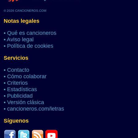
© 2026 CANCIONEROS.COM
Notas legales
•
Qué es cancioneros
•
Aviso legal
•
Política de cookies
Servicios
•
Contacto
•
Cómo colaborar
•
Criterios
•
Estadísticas
•
Publicidad
•
Versión clásica
•
cancioneros.com/letras
Síguenos