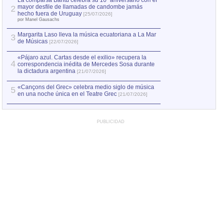
La comparsa Bantú celebra su 10º aniversario con el
mayor desfile de llamadas de candombe jamás
2
Capturan en Chile
2
hecho fuera de Uruguay
[25/07/2026]
el asesinato de Ví
por Manel Gausachs
Margarita Laso lleva la música ecuatoriana a La Mar
3
de Músicas
[22/07/2026]
«Pájaro azul. Cartas desde el exilio» recupera la
4
correspondencia inédita de Mercedes Sosa durante
la dictadura argentina
[21/07/2026]
«Cançons del Grec» celebra medio siglo de música
5
en una noche única en el Teatre Grec
[21/07/2026]
PUBLICIDAD