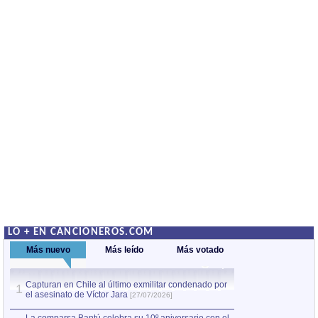
LO + EN CANCIONEROS.COM
Más nuevo
Más leído
Más votado
Capturan en Chile al último exmilitar condenado por
La comparsa Bantú
1
el asesinato de Víctor Jara
mayor desfile de
1
[27/07/2026]
hecho fuera de U
por Manel Gausachs