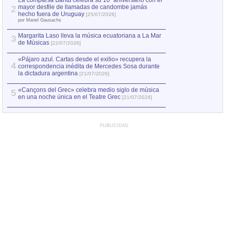
La comparsa Bantú celebra su 10º aniversario con el
mayor desfile de llamadas de candombe jamás
2
Capturan en Chile
2
hecho fuera de Uruguay
[25/07/2026]
el asesinato de Ví
por Manel Gausachs
Margarita Laso lleva la música ecuatoriana a La Mar
3
de Músicas
[22/07/2026]
«Pájaro azul. Cartas desde el exilio» recupera la
4
correspondencia inédita de Mercedes Sosa durante
la dictadura argentina
[21/07/2026]
«Cançons del Grec» celebra medio siglo de música
5
en una noche única en el Teatre Grec
[21/07/2026]
PUBLICIDAD