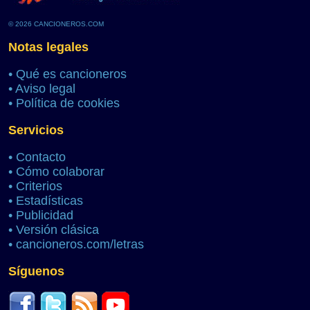
© 2026 CANCIONEROS.COM
Notas legales
•
Qué es cancioneros
•
Aviso legal
•
Política de cookies
Servicios
•
Contacto
•
Cómo colaborar
•
Criterios
•
Estadísticas
•
Publicidad
•
Versión clásica
•
cancioneros.com/letras
Síguenos