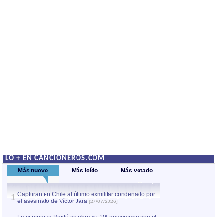
LO + EN CANCIONEROS.COM
Más nuevo
Más leído
Más votado
Capturan en Chile al último exmilitar condenado por
La comparsa Bantú
1
el asesinato de Víctor Jara
mayor desfile de
1
[27/07/2026]
hecho fuera de U
por Manel Gausachs