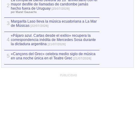
La comparsa Bantú celebra su 10º aniversario con el
mayor desfile de llamadas de candombe jamás
2
Capturan en Chile
2
hecho fuera de Uruguay
[25/07/2026]
el asesinato de Ví
por Manel Gausachs
Margarita Laso lleva la música ecuatoriana a La Mar
Margarita Laso ll
3
3
de Músicas
de Músicas
[22/07/2026]
[22/07
«Pájaro azul. Cartas desde el exilio» recupera la
4
correspondencia inédita de Mercedes Sosa durante
la dictadura argentina
[21/07/2026]
«Cançons del Grec» celebra medio siglo de música
5
en una noche única en el Teatre Grec
[21/07/2026]
PUBLICIDAD