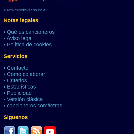
© 2026 CANCIONEROS.COM
Notas legales
•
Qué es cancioneros
•
Aviso legal
•
Política de cookies
Servicios
•
Contacto
•
Cómo colaborar
•
Criterios
•
Estadísticas
•
Publicidad
•
Versión clásica
•
cancioneros.com/letras
Síguenos