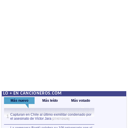
LO + EN CANCIONEROS.COM
Más nuevo
Más leído
Más votado
Capturan en Chile al último exmilitar condenado por
La comparsa Bantú
1
el asesinato de Víctor Jara
mayor desfile de
1
[27/07/2026]
hecho fuera de U
por Manel Gausachs