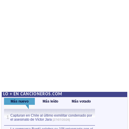
LO + EN CANCIONEROS.COM
Más nuevo
Más leído
Más votado
Capturan en Chile al último exmilitar condenado por
La comparsa Bantú
1
el asesinato de Víctor Jara
mayor desfile de
1
[27/07/2026]
hecho fuera de U
por Manel Gausachs