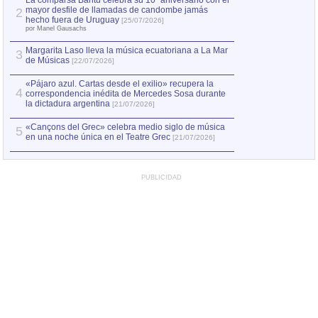
La comparsa Bantú celebra su 10º aniversario con el
mayor desfile de llamadas de candombe jamás
2
Capturan en Chile
2
hecho fuera de Uruguay
[25/07/2026]
el asesinato de Ví
por Manel Gausachs
Margarita Laso lleva la música ecuatoriana a La Mar
3
de Músicas
[22/07/2026]
«Pájaro azul. Cartas desde el exilio» recupera la
4
correspondencia inédita de Mercedes Sosa durante
la dictadura argentina
[21/07/2026]
«Cançons del Grec» celebra medio siglo de música
5
en una noche única en el Teatre Grec
[21/07/2026]
PUBLICIDAD