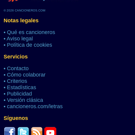
© 2026 CANCIONEROS.COM
Notas legales
•
Qué es cancioneros
•
Aviso legal
•
Política de cookies
Servicios
•
Contacto
•
Cómo colaborar
•
Criterios
•
Estadísticas
•
Publicidad
•
Versión clásica
•
cancioneros.com/letras
Síguenos