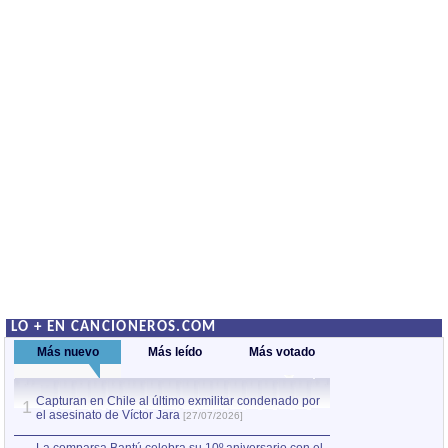
LO + EN CANCIONEROS.COM
Más nuevo
Más leído
Más votado
Capturan en Chile al último exmilitar condenado por
La comparsa Bantú
1
el asesinato de Víctor Jara
mayor desfile de
1
[27/07/2026]
hecho fuera de U
por Manel Gausachs