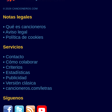
© 2026 CANCIONEROS.COM
Notas legales
•
Qué es cancioneros
•
Aviso legal
•
Política de cookies
Servicios
•
Contacto
•
Cómo colaborar
•
Criterios
•
Estadísticas
•
Publicidad
•
Versión clásica
•
cancioneros.com/letras
Síguenos