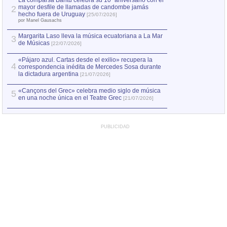
La comparsa Bantú celebra su 10º aniversario con el
mayor desfile de llamadas de candombe jamás
2
Capturan en Chile
2
hecho fuera de Uruguay
[25/07/2026]
el asesinato de Ví
por Manel Gausachs
Margarita Laso lleva la música ecuatoriana a La Mar
3
de Músicas
[22/07/2026]
«Pájaro azul. Cartas desde el exilio» recupera la
4
correspondencia inédita de Mercedes Sosa durante
la dictadura argentina
[21/07/2026]
«Cançons del Grec» celebra medio siglo de música
5
en una noche única en el Teatre Grec
[21/07/2026]
PUBLICIDAD