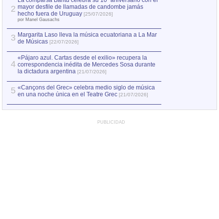
La comparsa Bantú celebra su 10º aniversario con el
mayor desfile de llamadas de candombe jamás
2
Capturan en Chile
2
hecho fuera de Uruguay
[25/07/2026]
el asesinato de Ví
por Manel Gausachs
Margarita Laso lleva la música ecuatoriana a La Mar
3
de Músicas
[22/07/2026]
«Pájaro azul. Cartas desde el exilio» recupera la
4
correspondencia inédita de Mercedes Sosa durante
la dictadura argentina
[21/07/2026]
«Cançons del Grec» celebra medio siglo de música
5
en una noche única en el Teatre Grec
[21/07/2026]
PUBLICIDAD