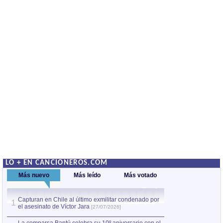
LO + EN CANCIONEROS.COM
Más nuevo
Más leído
Más votado
Capturan en Chile al último exmilitar condenado por
La comparsa Bantú
1
el asesinato de Víctor Jara
mayor desfile de
1
[27/07/2026]
hecho fuera de U
por Manel Gausachs