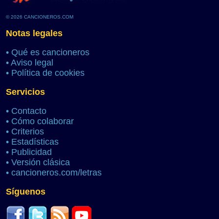
© 2026 CANCIONEROS.COM
Notas legales
•
Qué es cancioneros
•
Aviso legal
•
Política de cookies
Servicios
•
Contacto
•
Cómo colaborar
•
Criterios
•
Estadísticas
•
Publicidad
•
Versión clásica
•
cancioneros.com/letras
Síguenos