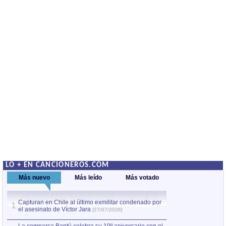
LO + EN CANCIONEROS.COM
Más nuevo
Más leído
Más votado
Capturan en Chile al último exmilitar condenado por
La comparsa Bantú
1
el asesinato de Víctor Jara
mayor desfile de
1
[27/07/2026]
hecho fuera de U
por Manel Gausachs