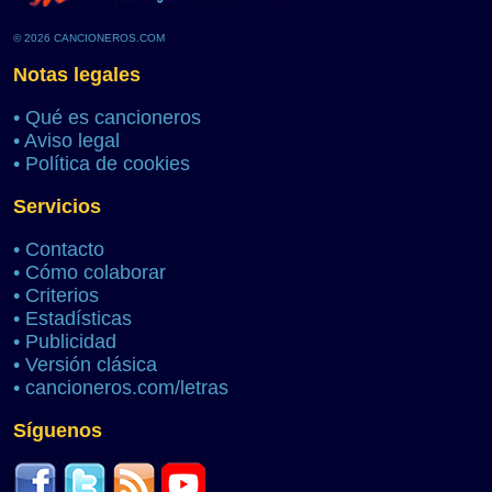
© 2026 CANCIONEROS.COM
Notas legales
•
Qué es cancioneros
•
Aviso legal
•
Política de cookies
Servicios
•
Contacto
•
Cómo colaborar
•
Criterios
•
Estadísticas
•
Publicidad
•
Versión clásica
•
cancioneros.com/letras
Síguenos