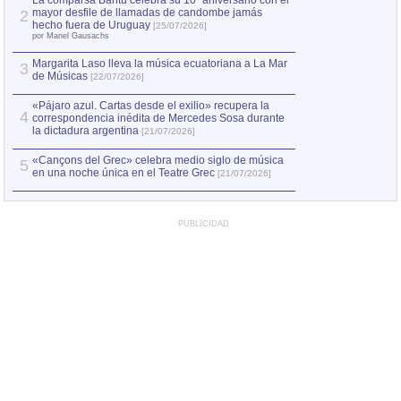
La comparsa Bantú celebra su 10º aniversario con el
mayor desfile de llamadas de candombe jamás
2
Capturan en Chile
2
hecho fuera de Uruguay
[25/07/2026]
el asesinato de Ví
por Manel Gausachs
Margarita Laso lleva la música ecuatoriana a La Mar
3
de Músicas
[22/07/2026]
«Pájaro azul. Cartas desde el exilio» recupera la
4
correspondencia inédita de Mercedes Sosa durante
la dictadura argentina
[21/07/2026]
«Cançons del Grec» celebra medio siglo de música
5
en una noche única en el Teatre Grec
[21/07/2026]
PUBLICIDAD