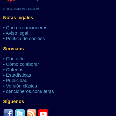
© 2026 CANCIONEROS.COM
Notas legales
•
Qué es cancioneros
•
Aviso legal
•
Política de cookies
Servicios
•
Contacto
•
Cómo colaborar
•
Criterios
•
Estadísticas
•
Publicidad
•
Versión clásica
•
cancioneros.com/letras
Síguenos