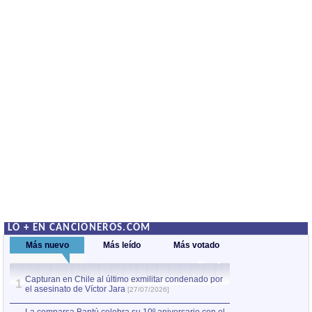
LO + EN CANCIONEROS.COM
Más nuevo
Más leído
Más votado
Capturan en Chile al último exmilitar condenado por
La comparsa Bantú
1
el asesinato de Víctor Jara
mayor desfile de
1
[27/07/2026]
hecho fuera de U
por Manel Gausachs