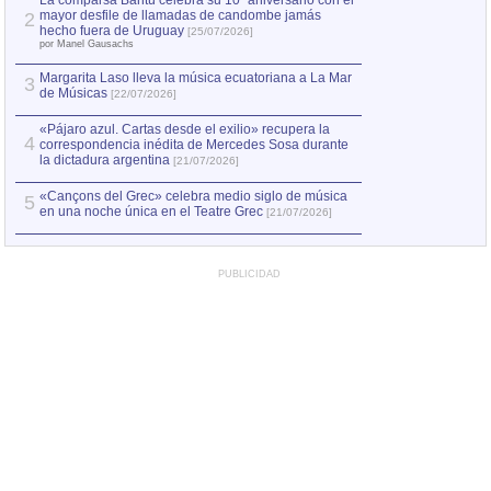
La comparsa Bantú celebra su 10º aniversario con el
mayor desfile de llamadas de candombe jamás
2
Capturan en Chile
2
hecho fuera de Uruguay
[25/07/2026]
el asesinato de Ví
por Manel Gausachs
Margarita Laso lleva la música ecuatoriana a La Mar
3
de Músicas
[22/07/2026]
«Pájaro azul. Cartas desde el exilio» recupera la
4
correspondencia inédita de Mercedes Sosa durante
la dictadura argentina
[21/07/2026]
«Cançons del Grec» celebra medio siglo de música
5
en una noche única en el Teatre Grec
[21/07/2026]
PUBLICIDAD