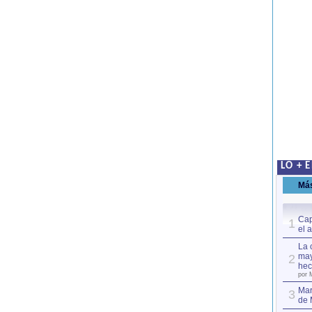
LO + 
Má
Cap
1
el 
La 
may
2
hec
por 
Mar
3
de 