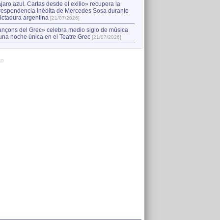
jaro azul. Cartas desde el exilio» recupera la
respondencia inédita de Mercedes Sosa durante
dictadura argentina
[21/07/2026]
nçons del Grec» celebra medio siglo de música
una noche única en el Teatre Grec
[21/07/2026]
AD