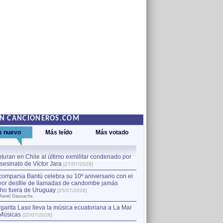
EN CANCIONEROS.COM
s nuevo
Más leído
Más votado
turan en Chile al último exmilitar condenado por
La comparsa Bantú celebra s
asesinato de Víctor Jara
mayor desfile de llamadas
1
[27/07/2026]
hecho fuera de Uruguay
[25
comparsa Bantú celebra su 10º aniversario con el
por Manel Gausachs
or desfile de llamadas de candombe jamás
Capturan en Chile al último
2
ho fuera de Uruguay
[25/07/2026]
el asesinato de Víctor Jara
[
Manel Gausachs
garita Laso lleva la música ecuatoriana a La Mar
Músicas
[22/07/2026]