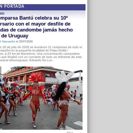
EN PORTADA
MBE
mparsa Bantú celebra su 10º
rsario con el mayor desfile de
adas de candombe jamás hecho
a de Uruguay
l Gausachs
el 25/07/2026
o 18 de julio de 2026 se reunieron 11 comparsas de todo el
o español en la pequeña localidad de Palau-Solità i
s, a 25 km de Barcelona. Una concentración carnavalera
 que finalizó con un concierto de todo un referente de este
usical afrouruguayo, Eduardo Da Luz.