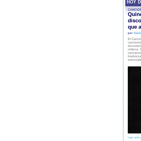
HOY 
CANCIO
Quinc
disco
que a
por
Xavie
El Cancio
cancione
document
chilena. 
canciones
histórico
esencial
Leer artíc