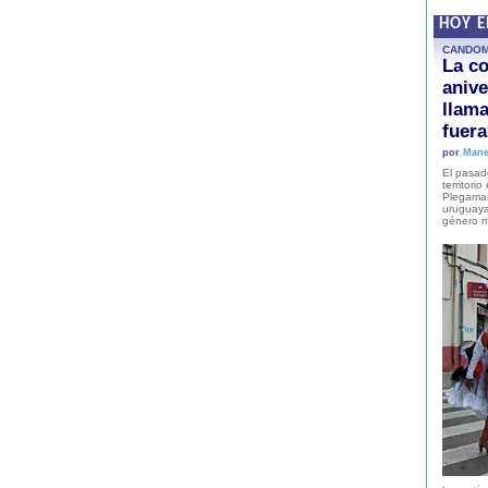
HOY 
CANDO
La co
anive
llam
fuer
por
Mane
El pasad
territori
Plegaman
uruguaya
género m