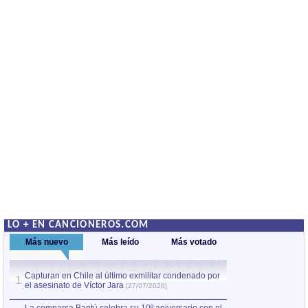
LO + EN CANCIONEROS.COM
Más nuevo
Más leído
Más votado
Capturan en Chile al último exmilitar condenado por
La comparsa Bantú
1
el asesinato de Víctor Jara
mayor desfile de
1
[27/07/2026]
hecho fuera de U
por Manel Gausachs