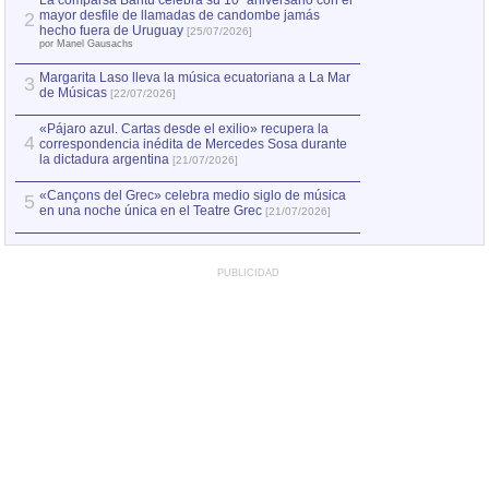
La comparsa Bantú celebra su 10º aniversario con el
mayor desfile de llamadas de candombe jamás
2
Capturan en Chile
2
hecho fuera de Uruguay
[25/07/2026]
el asesinato de Ví
por Manel Gausachs
Margarita Laso lleva la música ecuatoriana a La Mar
3
de Músicas
[22/07/2026]
«Pájaro azul. Cartas desde el exilio» recupera la
4
correspondencia inédita de Mercedes Sosa durante
la dictadura argentina
[21/07/2026]
«Cançons del Grec» celebra medio siglo de música
5
en una noche única en el Teatre Grec
[21/07/2026]
PUBLICIDAD