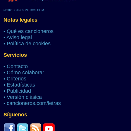
© 2026 CANCIONEROS.COM
Notas legales
•
Qué es cancioneros
•
Aviso legal
•
Política de cookies
Servicios
•
Contacto
•
Cómo colaborar
•
Criterios
•
Estadísticas
•
Publicidad
•
Versión clásica
•
cancioneros.com/letras
Síguenos