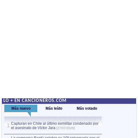
LO + EN CANCIONEROS.COM
Más nuevo
Más leído
Más votado
Capturan en Chile al último exmilitar condenado por
La comparsa Bantú
1
el asesinato de Víctor Jara
mayor desfile de
1
[27/07/2026]
hecho fuera de U
por Manel Gausachs