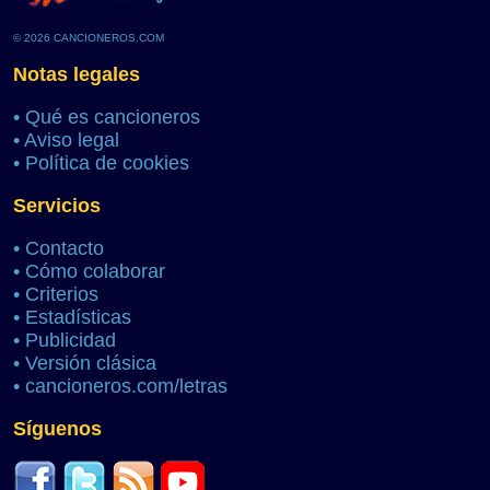
© 2026 CANCIONEROS.COM
Notas legales
•
Qué es cancioneros
•
Aviso legal
•
Política de cookies
Servicios
•
Contacto
•
Cómo colaborar
•
Criterios
•
Estadísticas
•
Publicidad
•
Versión clásica
•
cancioneros.com/letras
Síguenos