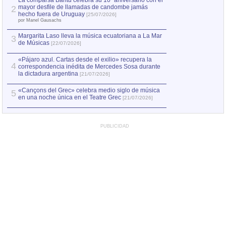
La comparsa Bantú celebra su 10º aniversario con el
mayor desfile de llamadas de candombe jamás
2
Capturan en Chile
2
hecho fuera de Uruguay
[25/07/2026]
el asesinato de Ví
por Manel Gausachs
Margarita Laso lleva la música ecuatoriana a La Mar
3
de Músicas
[22/07/2026]
«Pájaro azul. Cartas desde el exilio» recupera la
4
correspondencia inédita de Mercedes Sosa durante
la dictadura argentina
[21/07/2026]
«Cançons del Grec» celebra medio siglo de música
5
en una noche única en el Teatre Grec
[21/07/2026]
PUBLICIDAD