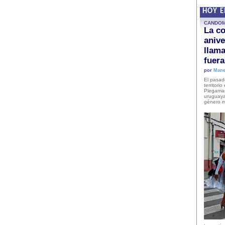
HOY 
CANDO
La co
anive
llam
fuer
por
Mane
El pasad
territori
Plegaman
uruguaya
género m