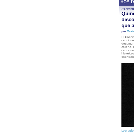
HOY 
CANCIO
Quinc
disco
que a
por
Xavie
El Cancio
cancione
document
chilena. 
canciones
histórico
esencial
Leer artíc