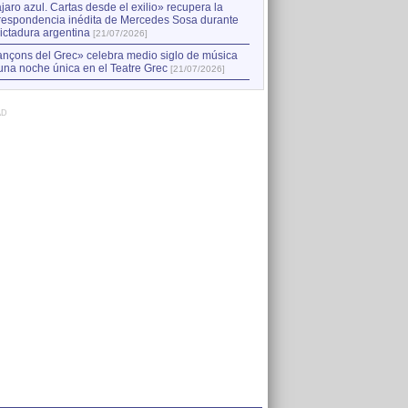
jaro azul. Cartas desde el exilio» recupera la
respondencia inédita de Mercedes Sosa durante
dictadura argentina
[21/07/2026]
nçons del Grec» celebra medio siglo de música
una noche única en el Teatre Grec
[21/07/2026]
AD