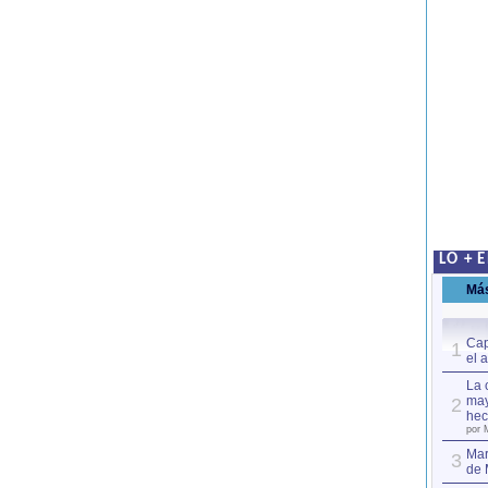
LO + 
Má
Cap
1
el 
La 
may
2
hec
por 
Mar
3
de 