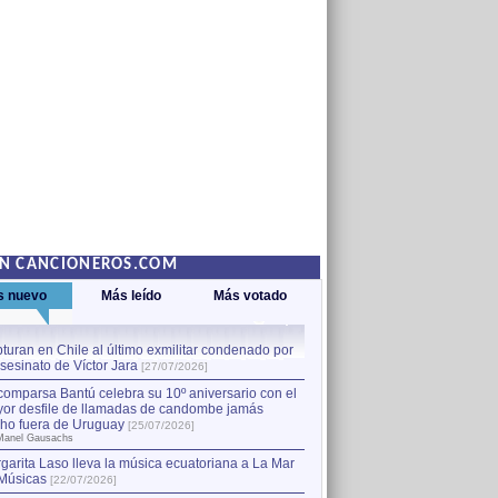
EN CANCIONEROS.COM
s nuevo
Más leído
Más votado
turan en Chile al último exmilitar condenado por
La comparsa Bantú celebra s
asesinato de Víctor Jara
mayor desfile de llamadas
1
[27/07/2026]
hecho fuera de Uruguay
[25
comparsa Bantú celebra su 10º aniversario con el
por Manel Gausachs
or desfile de llamadas de candombe jamás
Capturan en Chile al último
2
ho fuera de Uruguay
[25/07/2026]
el asesinato de Víctor Jara
[
Manel Gausachs
garita Laso lleva la música ecuatoriana a La Mar
Músicas
[22/07/2026]