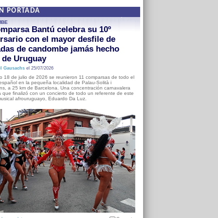
EN PORTADA
MBE
mparsa Bantú celebra su 10º
rsario con el mayor desfile de
adas de candombe jamás hecho
a de Uruguay
l Gausachs
el 25/07/2026
o 18 de julio de 2026 se reunieron 11 comparsas de todo el
o español en la pequeña localidad de Palau-Solità i
s, a 25 km de Barcelona. Una concentración carnavalera
 que finalizó con un concierto de todo un referente de este
usical afrouruguayo, Eduardo Da Luz.