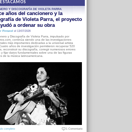
DESTACAMOS
NERO Y DISCOGRAFÍA DE VIOLETA PARRA
e años del cancionero y la
grafía de Violeta Parra, el proyecto
yudó a ordenar su obra
r Pintanel
el 13/07/2026
nero y Discografía de Violeta Parra, impulsado por
ros.com, continúa siendo una de las investigaciones
ales más importantes dedicadas a la universal artista
Cuatro años de investigación permitieron recuperar 520
, reconstruir su discografía, corregir numerosos errores
s y fijar datos fundamentales sobre una de las figuras
es de la música latinoamericana.
ulo completo
1 Comentario