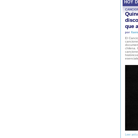
HOY 
CANCIO
Quinc
disco
que a
por
Xavie
El Cancio
cancione
document
chilena. 
canciones
histórico
esencial
Leer artíc