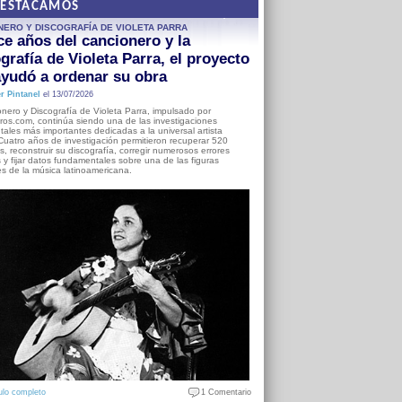
DESTACAMOS
NERO Y DISCOGRAFÍA DE VIOLETA PARRA
e años del cancionero y la
grafía de Violeta Parra, el proyecto
yudó a ordenar su obra
r Pintanel
el 13/07/2026
nero y Discografía de Violeta Parra, impulsado por
ros.com, continúa siendo una de las investigaciones
ales más importantes dedicadas a la universal artista
Cuatro años de investigación permitieron recuperar 520
, reconstruir su discografía, corregir numerosos errores
s y fijar datos fundamentales sobre una de las figuras
es de la música latinoamericana.
ulo completo
1 Comentario