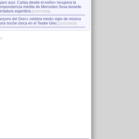
jaro azul. Cartas desde el exilio» recupera la
respondencia inédita de Mercedes Sosa durante
dictadura argentina
[21/07/2026]
nçons del Grec» celebra medio siglo de música
una noche única en el Teatre Grec
[21/07/2026]
AD