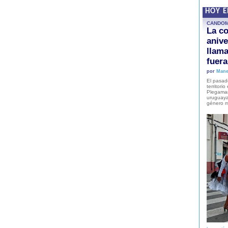
HOY 
CANDO
La co
anive
llam
fuer
por
Mane
El pasad
territori
Plegaman
uruguaya
género m