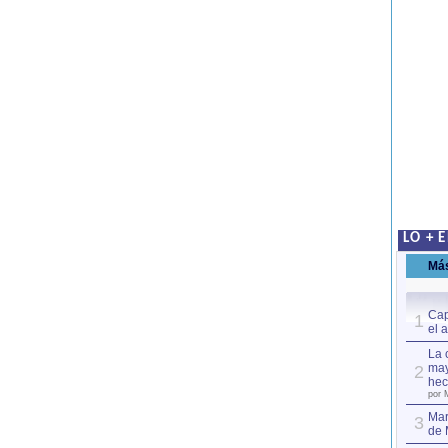
LO + 
Má
Cap
1
el 
La 
may
2
hec
por 
Mar
3
de 