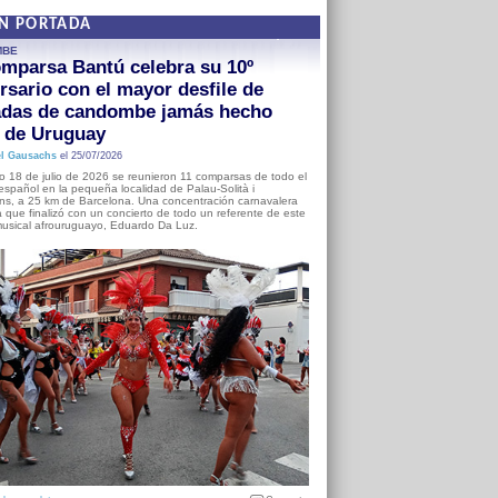
EN PORTADA
MBE
mparsa Bantú celebra su 10º
rsario con el mayor desfile de
adas de candombe jamás hecho
a de Uruguay
l Gausachs
el 25/07/2026
o 18 de julio de 2026 se reunieron 11 comparsas de todo el
o español en la pequeña localidad de Palau-Solità i
s, a 25 km de Barcelona. Una concentración carnavalera
 que finalizó con un concierto de todo un referente de este
usical afrouruguayo, Eduardo Da Luz.