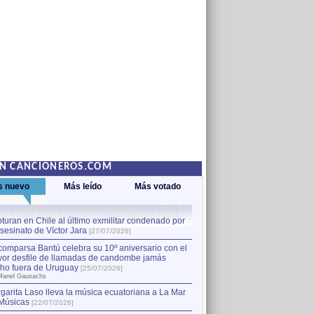
EN CANCIONEROS.COM
s nuevo
Más leído
Más votado
turan en Chile al último exmilitar condenado por
La comparsa Bantú celebra s
asesinato de Víctor Jara
mayor desfile de llamadas
1
[27/07/2026]
hecho fuera de Uruguay
[25
comparsa Bantú celebra su 10º aniversario con el
por Manel Gausachs
or desfile de llamadas de candombe jamás
Capturan en Chile al último
2
ho fuera de Uruguay
[25/07/2026]
el asesinato de Víctor Jara
[
Manel Gausachs
garita Laso lleva la música ecuatoriana a La Mar
Músicas
[22/07/2026]