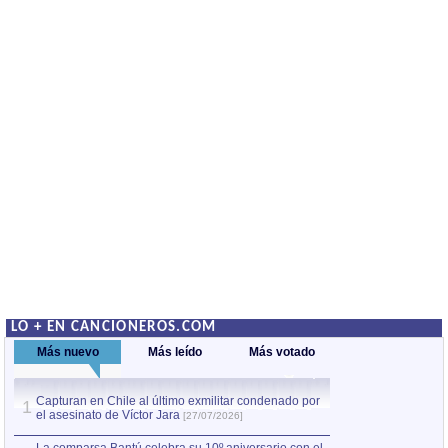
LO + EN CANCIONEROS.COM
Más nuevo
Más leído
Más votado
Capturan en Chile al último exmilitar condenado por
La comparsa Bantú
1
el asesinato de Víctor Jara
mayor desfile de
1
[27/07/2026]
hecho fuera de U
por Manel Gausachs