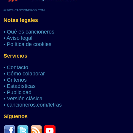
© 2026 CANCIONEROS.COM
Notas legales
•
Qué es cancioneros
•
Aviso legal
•
Política de cookies
Servicios
•
Contacto
•
Cómo colaborar
•
Criterios
•
Estadísticas
•
Publicidad
•
Versión clásica
•
cancioneros.com/letras
Síguenos