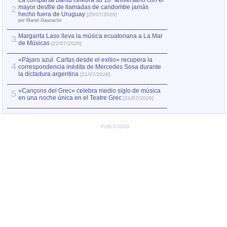
La comparsa Bantú celebra su 10º aniversario con el
mayor desfile de llamadas de candombe jamás
2
Capturan en Chile
2
hecho fuera de Uruguay
[25/07/2026]
el asesinato de Ví
por Manel Gausachs
Margarita Laso lleva la música ecuatoriana a La Mar
3
de Músicas
[22/07/2026]
«Pájaro azul. Cartas desde el exilio» recupera la
4
correspondencia inédita de Mercedes Sosa durante
la dictadura argentina
[21/07/2026]
«Cançons del Grec» celebra medio siglo de música
5
en una noche única en el Teatre Grec
[21/07/2026]
PUBLICIDAD