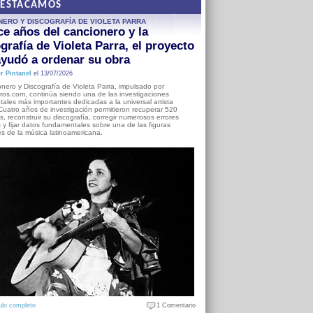
DESTACAMOS
NERO Y DISCOGRAFÍA DE VIOLETA PARRA
e años del cancionero y la
grafía de Violeta Parra, el proyecto
yudó a ordenar su obra
r Pintanel
el 13/07/2026
nero y Discografía de Violeta Parra, impulsado por
ros.com, continúa siendo una de las investigaciones
ales más importantes dedicadas a la universal artista
Cuatro años de investigación permitieron recuperar 520
, reconstruir su discografía, corregir numerosos errores
s y fijar datos fundamentales sobre una de las figuras
es de la música latinoamericana.
ulo completo
1 Comentario