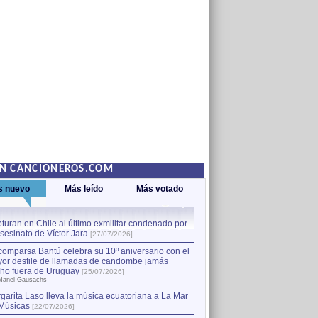
EN CANCIONEROS.COM
s nuevo
Más leído
Más votado
turan en Chile al último exmilitar condenado por
La comparsa Bantú celebra s
asesinato de Víctor Jara
mayor desfile de llamadas
1
[27/07/2026]
hecho fuera de Uruguay
[25
comparsa Bantú celebra su 10º aniversario con el
por Manel Gausachs
or desfile de llamadas de candombe jamás
Capturan en Chile al último
2
ho fuera de Uruguay
[25/07/2026]
el asesinato de Víctor Jara
[
Manel Gausachs
garita Laso lleva la música ecuatoriana a La Mar
Músicas
[22/07/2026]