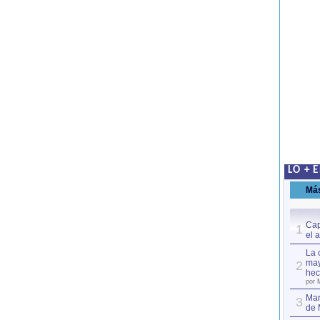
LO + 
Má
Cap
1
el 
La 
may
2
hec
por 
Mar
3
de 