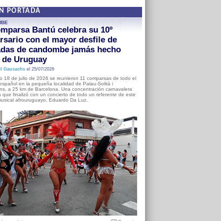
EN PORTADA
MBE
mparsa Bantú celebra su 10º
rsario con el mayor desfile de
adas de candombe jamás hecho
a de Uruguay
l Gausachs
el 25/07/2026
o 18 de julio de 2026 se reunieron 11 comparsas de todo el
o español en la pequeña localidad de Palau-Solità i
s, a 25 km de Barcelona. Una concentración carnavalera
 que finalizó con un concierto de todo un referente de este
usical afrouruguayo, Eduardo Da Luz.