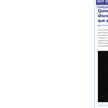
HOY 
CANCIO
Quinc
disco
que a
por
Xavie
El Cancio
cancione
document
chilena. 
canciones
histórico
esencial
Leer artíc