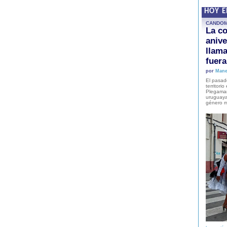
HOY 
CANDO
La co
anive
llam
fuer
por
Mane
El pasad
territori
Plegaman
uruguaya
género m