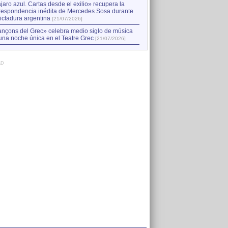
jaro azul. Cartas desde el exilio» recupera la
respondencia inédita de Mercedes Sosa durante
dictadura argentina
[21/07/2026]
nçons del Grec» celebra medio siglo de música
una noche única en el Teatre Grec
[21/07/2026]
AD