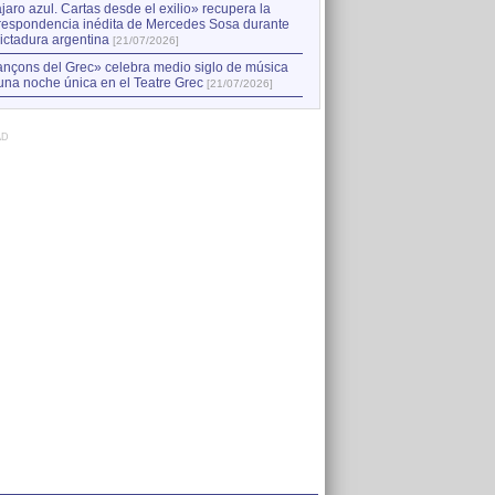
jaro azul. Cartas desde el exilio» recupera la
respondencia inédita de Mercedes Sosa durante
dictadura argentina
[21/07/2026]
nçons del Grec» celebra medio siglo de música
una noche única en el Teatre Grec
[21/07/2026]
AD