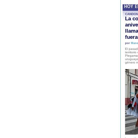
HOY 
CANDO
La co
anive
llam
fuer
por
Mane
El pasad
territori
Plegaman
uruguaya
género m