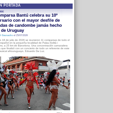
EN PORTADA
MBE
mparsa Bantú celebra su 10º
rsario con el mayor desfile de
adas de candombe jamás hecho
a de Uruguay
l Gausachs
el 25/07/2026
o 18 de julio de 2026 se reunieron 11 comparsas de todo el
o español en la pequeña localidad de Palau-Solità i
s, a 25 km de Barcelona. Una concentración carnavalera
 que finalizó con un concierto de todo un referente de este
usical afrouruguayo, Eduardo Da Luz.