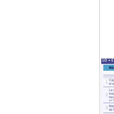
LO + 
Má
Cap
1
el 
La 
may
2
hec
por 
Mar
3
de 