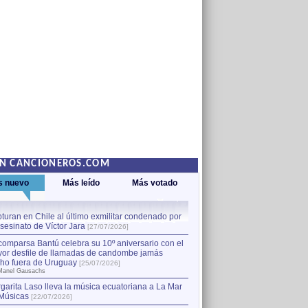
EN CANCIONEROS.COM
s nuevo
Más leído
Más votado
turan en Chile al último exmilitar condenado por
La comparsa Bantú celebra s
asesinato de Víctor Jara
mayor desfile de llamadas
1
[27/07/2026]
hecho fuera de Uruguay
[25
comparsa Bantú celebra su 10º aniversario con el
por Manel Gausachs
or desfile de llamadas de candombe jamás
Capturan en Chile al último
2
ho fuera de Uruguay
[25/07/2026]
el asesinato de Víctor Jara
[
Manel Gausachs
garita Laso lleva la música ecuatoriana a La Mar
Músicas
[22/07/2026]