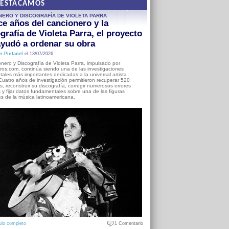
DESTACAMOS
NERO Y DISCOGRAFÍA DE VIOLETA PARRA
e años del cancionero y la
grafía de Violeta Parra, el proyecto
yudó a ordenar su obra
r Pintanel
el 13/07/2026
nero y Discografía de Violeta Parra, impulsado por
ros.com, continúa siendo una de las investigaciones
ales más importantes dedicadas a la universal artista
Cuatro años de investigación permitieron recuperar 520
, reconstruir su discografía, corregir numerosos errores
s y fijar datos fundamentales sobre una de las figuras
es de la música latinoamericana.
ulo completo
1 Comentario