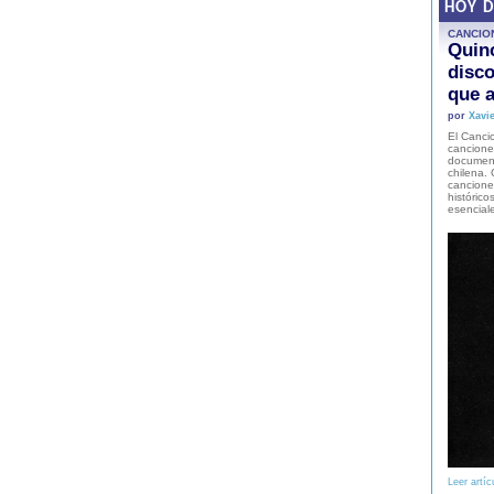
HOY 
CANCIO
Quinc
disco
que a
por
Xavie
El Cancio
cancione
document
chilena. 
canciones
histórico
esencial
Leer artíc