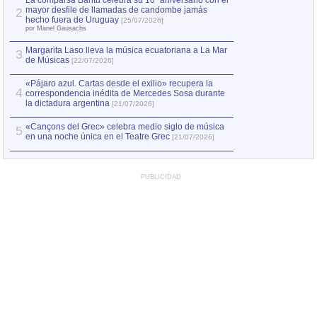
La comparsa Bantú celebra su 10º aniversario con el
mayor desfile de llamadas de candombe jamás
2
Capturan en Chile
2
hecho fuera de Uruguay
[25/07/2026]
el asesinato de Ví
por Manel Gausachs
Margarita Laso lleva la música ecuatoriana a La Mar
Margarita Laso ll
3
3
de Músicas
de Músicas
[22/07/2026]
[22/07
«Pájaro azul. Cartas desde el exilio» recupera la
4
correspondencia inédita de Mercedes Sosa durante
la dictadura argentina
[21/07/2026]
«Cançons del Grec» celebra medio siglo de música
5
en una noche única en el Teatre Grec
[21/07/2026]
PUBLICIDAD