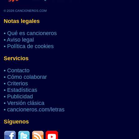
© 2026 CANCIONEROS.COM
Notas legales
•
Qué es cancioneros
•
Aviso legal
•
Política de cookies
Servicios
•
Contacto
•
Cómo colaborar
•
Criterios
•
Estadísticas
•
Publicidad
•
Versión clásica
•
cancioneros.com/letras
Síguenos