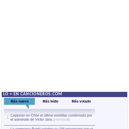
LO + EN CANCIONEROS.COM
Más nuevo
Más leído
Más votado
Capturan en Chile al último exmilitar condenado por
La comparsa Bantú
1
el asesinato de Víctor Jara
mayor desfile de
1
[27/07/2026]
hecho fuera de U
por Manel Gausachs