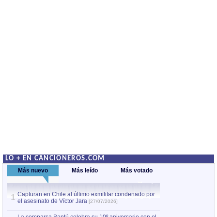
LO + EN CANCIONEROS.COM
Más nuevo
Más leído
Más votado
Capturan en Chile al último exmilitar condenado por
Capturan en Chile
1
1
el asesinato de Víctor Jara
el asesinato de Ví
[27/07/2026]