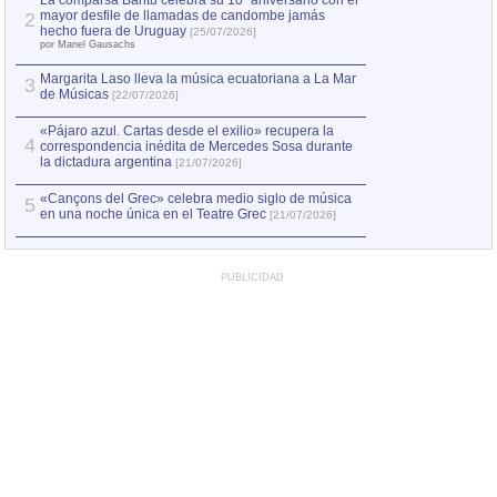
La comparsa Bantú celebra su 10º aniversario con el
mayor desfile de llamadas de candombe jamás
2
hecho fuera de Uruguay
[25/07/2026]
por Manel Gausachs
Margarita Laso lleva la música ecuatoriana a La Mar
3
de Músicas
[22/07/2026]
«Pájaro azul. Cartas desde el exilio» recupera la
4
correspondencia inédita de Mercedes Sosa durante
la dictadura argentina
[21/07/2026]
«Cançons del Grec» celebra medio siglo de música
5
en una noche única en el Teatre Grec
[21/07/2026]
PUBLICIDAD