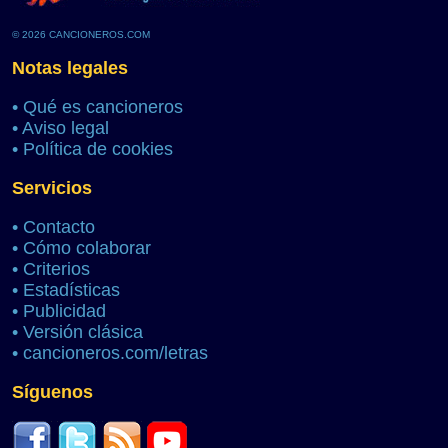
© 2026 CANCIONEROS.COM
Notas legales
•
Qué es cancioneros
•
Aviso legal
•
Política de cookies
Servicios
•
Contacto
•
Cómo colaborar
•
Criterios
•
Estadísticas
•
Publicidad
•
Versión clásica
•
cancioneros.com/letras
Síguenos