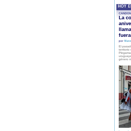
HOY 
CANDO
La co
anive
llam
fuer
por
Mane
El pasad
territori
Plegaman
uruguaya
género m