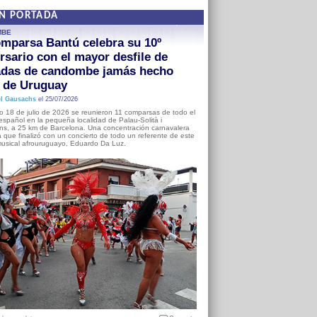
EN PORTADA
MBE
mparsa Bantú celebra su 10º
rsario con el mayor desfile de
adas de candombe jamás hecho
a de Uruguay
l Gausachs
el 25/07/2026
o 18 de julio de 2026 se reunieron 11 comparsas de todo el
o español en la pequeña localidad de Palau-Solità i
s, a 25 km de Barcelona. Una concentración carnavalera
 que finalizó con un concierto de todo un referente de este
usical afrouruguayo, Eduardo Da Luz.