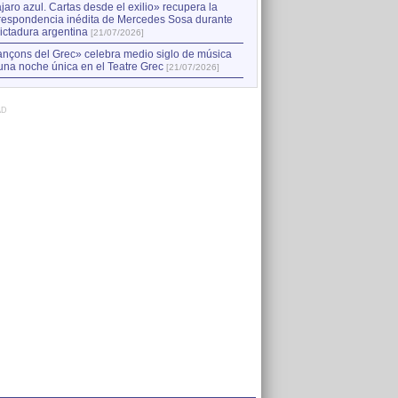
jaro azul. Cartas desde el exilio» recupera la
respondencia inédita de Mercedes Sosa durante
dictadura argentina
[21/07/2026]
nçons del Grec» celebra medio siglo de música
una noche única en el Teatre Grec
[21/07/2026]
AD