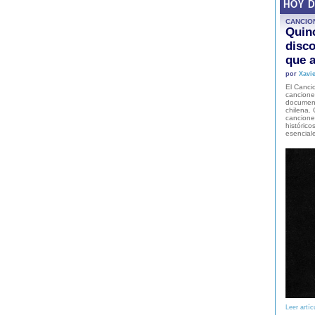
HOY 
CANCIO
Quinc
disco
que a
por
Xavie
El Cancio
cancione
document
chilena. 
canciones
histórico
esencial
Leer artíc