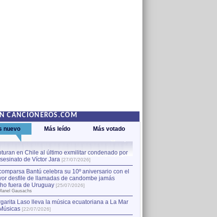
EN CANCIONEROS.COM
s nuevo
Más leído
Más votado
turan en Chile al último exmilitar condenado por
La comparsa Bantú celebra s
asesinato de Víctor Jara
mayor desfile de llamadas
1
[27/07/2026]
hecho fuera de Uruguay
[25
comparsa Bantú celebra su 10º aniversario con el
por Manel Gausachs
or desfile de llamadas de candombe jamás
Capturan en Chile al último
2
ho fuera de Uruguay
[25/07/2026]
el asesinato de Víctor Jara
[
Manel Gausachs
garita Laso lleva la música ecuatoriana a La Mar
Músicas
[22/07/2026]