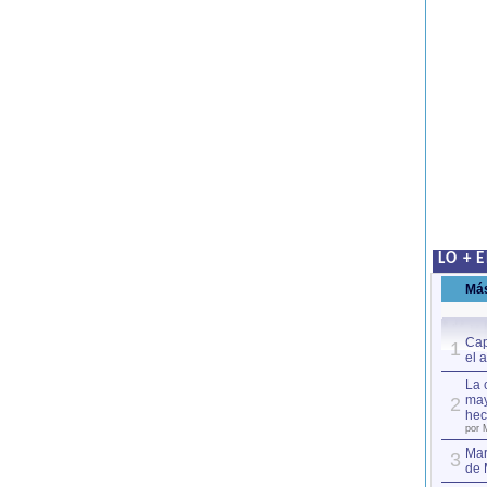
LO + 
Má
Cap
1
el 
La 
may
2
hec
por 
Mar
3
de 