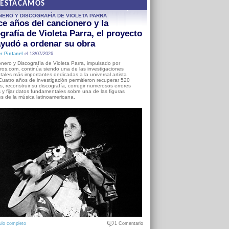
DESTACAMOS
NERO Y DISCOGRAFÍA DE VIOLETA PARRA
e años del cancionero y la
grafía de Violeta Parra, el proyecto
yudó a ordenar su obra
r Pintanel
el 13/07/2026
nero y Discografía de Violeta Parra, impulsado por
ros.com, continúa siendo una de las investigaciones
ales más importantes dedicadas a la universal artista
Cuatro años de investigación permitieron recuperar 520
, reconstruir su discografía, corregir numerosos errores
s y fijar datos fundamentales sobre una de las figuras
es de la música latinoamericana.
ulo completo
1 Comentario