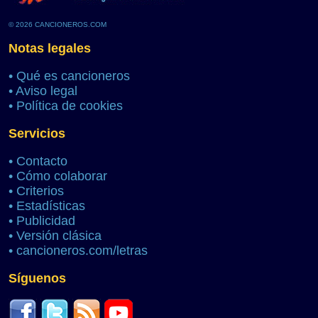
© 2026 CANCIONEROS.COM
Notas legales
•
Qué es cancioneros
•
Aviso legal
•
Política de cookies
Servicios
•
Contacto
•
Cómo colaborar
•
Criterios
•
Estadísticas
•
Publicidad
•
Versión clásica
•
cancioneros.com/letras
Síguenos