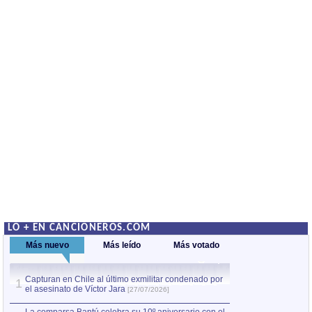
LO + EN CANCIONEROS.COM
Más nuevo
Más leído
Más votado
Capturan en Chile al último exmilitar condenado por
La comparsa Bantú
1
el asesinato de Víctor Jara
mayor desfile de
1
[27/07/2026]
hecho fuera de U
por Manel Gausachs