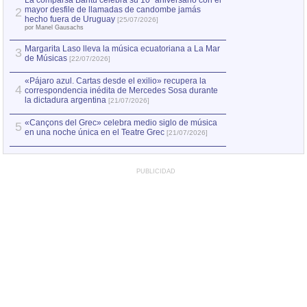
La comparsa Bantú celebra su 10º aniversario con el
mayor desfile de llamadas de candombe jamás
2
Capturan en Chile
2
hecho fuera de Uruguay
[25/07/2026]
el asesinato de Ví
por Manel Gausachs
Margarita Laso lleva la música ecuatoriana a La Mar
Margarita Laso ll
3
3
de Músicas
de Músicas
[22/07/2026]
[22/07
«Pájaro azul. Cartas desde el exilio» recupera la
4
correspondencia inédita de Mercedes Sosa durante
la dictadura argentina
[21/07/2026]
«Cançons del Grec» celebra medio siglo de música
5
en una noche única en el Teatre Grec
[21/07/2026]
PUBLICIDAD