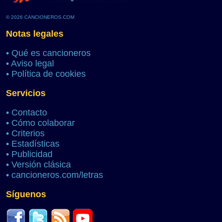
© 2026 CANCIONEROS.COM
Notas legales
•
Qué es cancioneros
•
Aviso legal
•
Política de cookies
Servicios
•
Contacto
•
Cómo colaborar
•
Criterios
•
Estadísticas
•
Publicidad
•
Versión clásica
•
cancioneros.com/letras
Síguenos