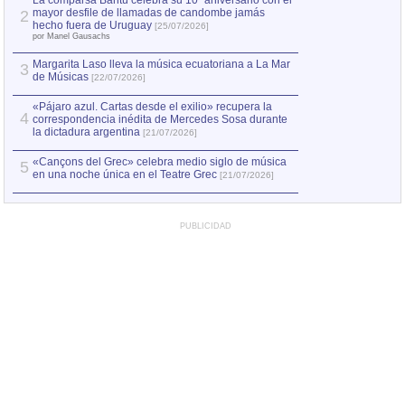
La comparsa Bantú celebra su 10º aniversario con el
mayor desfile de llamadas de candombe jamás
2
Capturan en Chile
2
hecho fuera de Uruguay
[25/07/2026]
el asesinato de Ví
por Manel Gausachs
Margarita Laso lleva la música ecuatoriana a La Mar
3
de Músicas
[22/07/2026]
«Pájaro azul. Cartas desde el exilio» recupera la
4
correspondencia inédita de Mercedes Sosa durante
la dictadura argentina
[21/07/2026]
«Cançons del Grec» celebra medio siglo de música
5
en una noche única en el Teatre Grec
[21/07/2026]
PUBLICIDAD