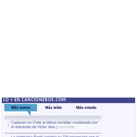
LO + EN CANCIONEROS.COM
Más nuevo
Más leído
Más votado
Capturan en Chile al último exmilitar condenado por
La comparsa Bantú
1
el asesinato de Víctor Jara
mayor desfile de
1
[27/07/2026]
hecho fuera de U
por Manel Gausachs