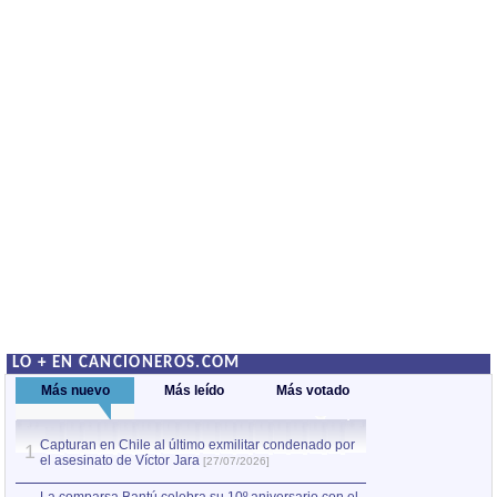
LO + EN CANCIONEROS.COM
Más nuevo
Más leído
Más votado
Capturan en Chile al último exmilitar condenado por
La comparsa Bantú
1
el asesinato de Víctor Jara
mayor desfile de
1
[27/07/2026]
hecho fuera de U
por Manel Gausachs