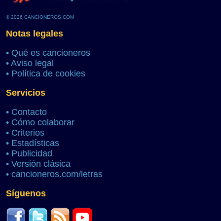
© 2026 CANCIONEROS.COM
Notas legales
•
Qué es cancioneros
•
Aviso legal
•
Política de cookies
Servicios
•
Contacto
•
Cómo colaborar
•
Criterios
•
Estadísticas
•
Publicidad
•
Versión clásica
•
cancioneros.com/letras
Síguenos