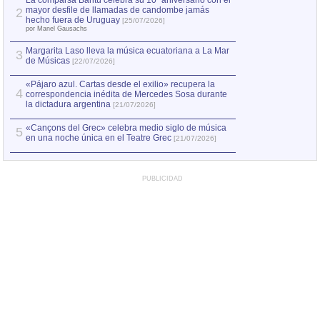
La comparsa Bantú celebra su 10º aniversario con el
mayor desfile de llamadas de candombe jamás
2
Capturan en Chile
2
hecho fuera de Uruguay
[25/07/2026]
el asesinato de Ví
por Manel Gausachs
Margarita Laso lleva la música ecuatoriana a La Mar
Margarita Laso ll
3
3
de Músicas
de Músicas
[22/07/2026]
[22/07
«Pájaro azul. Cartas desde el exilio» recupera la
4
correspondencia inédita de Mercedes Sosa durante
la dictadura argentina
[21/07/2026]
«Cançons del Grec» celebra medio siglo de música
5
en una noche única en el Teatre Grec
[21/07/2026]
PUBLICIDAD