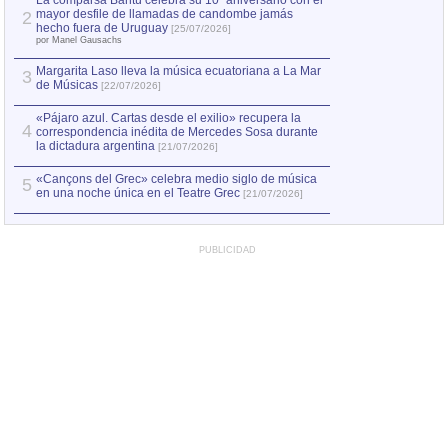
La comparsa Bantú celebra su 10º aniversario con el
mayor desfile de llamadas de candombe jamás
2
Capturan en Chile
2
hecho fuera de Uruguay
[25/07/2026]
el asesinato de Ví
por Manel Gausachs
Margarita Laso lleva la música ecuatoriana a La Mar
Margarita Laso ll
3
3
de Músicas
de Músicas
[22/07/2026]
[22/07
«Pájaro azul. Cartas desde el exilio» recupera la
4
correspondencia inédita de Mercedes Sosa durante
la dictadura argentina
[21/07/2026]
«Cançons del Grec» celebra medio siglo de música
5
en una noche única en el Teatre Grec
[21/07/2026]
PUBLICIDAD