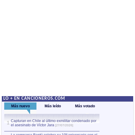
LO + EN CANCIONEROS.COM
Más nuevo
Más leído
Más votado
Capturan en Chile al último exmilitar condenado por
La comparsa Bantú
1
el asesinato de Víctor Jara
mayor desfile de
1
[27/07/2026]
hecho fuera de U
por Manel Gausachs