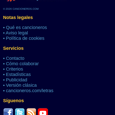
© 2026 CANCIONEROS.COM
Notas legales
•
Qué es cancioneros
•
Aviso legal
•
Política de cookies
Servicios
•
Contacto
•
Cómo colaborar
•
Criterios
•
Estadísticas
•
Publicidad
•
Versión clásica
•
cancioneros.com/letras
Síguenos