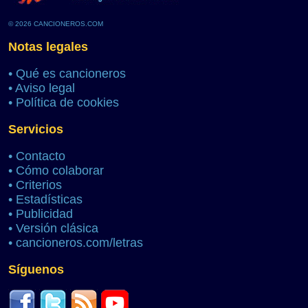
© 2026 CANCIONEROS.COM
Notas legales
•
Qué es cancioneros
•
Aviso legal
•
Política de cookies
Servicios
•
Contacto
•
Cómo colaborar
•
Criterios
•
Estadísticas
•
Publicidad
•
Versión clásica
•
cancioneros.com/letras
Síguenos