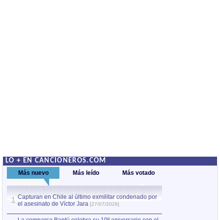
LO + EN CANCIONEROS.COM
Más nuevo
Más leído
Más votado
Capturan en Chile al último exmilitar condenado por
La comparsa Bantú
1
el asesinato de Víctor Jara
mayor desfile de
1
[27/07/2026]
hecho fuera de U
por Manel Gausachs