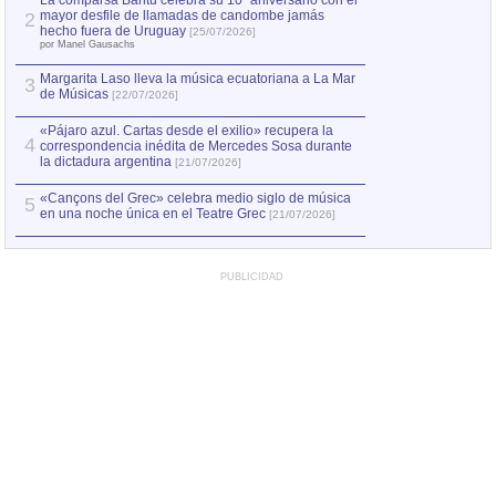
La comparsa Bantú celebra su 10º aniversario con el
mayor desfile de llamadas de candombe jamás
2
Capturan en Chile
2
hecho fuera de Uruguay
[25/07/2026]
el asesinato de Ví
por Manel Gausachs
Margarita Laso lleva la música ecuatoriana a La Mar
3
de Músicas
[22/07/2026]
«Pájaro azul. Cartas desde el exilio» recupera la
4
correspondencia inédita de Mercedes Sosa durante
la dictadura argentina
[21/07/2026]
«Cançons del Grec» celebra medio siglo de música
5
en una noche única en el Teatre Grec
[21/07/2026]
PUBLICIDAD