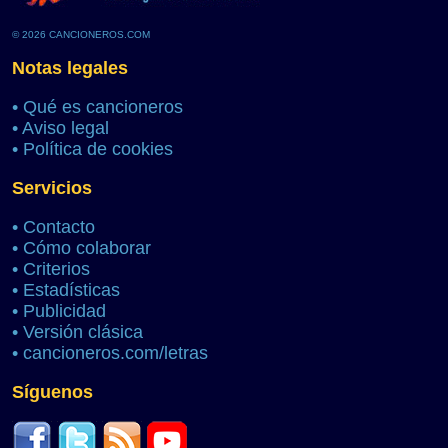
© 2026 CANCIONEROS.COM
Notas legales
•
Qué es cancioneros
•
Aviso legal
•
Política de cookies
Servicios
•
Contacto
•
Cómo colaborar
•
Criterios
•
Estadísticas
•
Publicidad
•
Versión clásica
•
cancioneros.com/letras
Síguenos