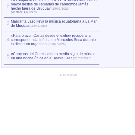
La comparsa Bantú celebra su 10º aniversario con el
mayor desfile de llamadas de candombe jamás
2
Capturan en Chile
2
hecho fuera de Uruguay
[25/07/2026]
el asesinato de Ví
por Manel Gausachs
Margarita Laso lleva la música ecuatoriana a La Mar
3
de Músicas
[22/07/2026]
«Pájaro azul. Cartas desde el exilio» recupera la
4
correspondencia inédita de Mercedes Sosa durante
la dictadura argentina
[21/07/2026]
«Cançons del Grec» celebra medio siglo de música
5
en una noche única en el Teatre Grec
[21/07/2026]
PUBLICIDAD