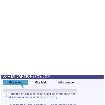
LO + EN CANCIONEROS.COM
Más nuevo
Más leído
Más votado
Capturan en Chile al último exmilitar condenado por
La comparsa Bantú
1
el asesinato de Víctor Jara
mayor desfile de
1
[27/07/2026]
hecho fuera de U
por Manel Gausachs